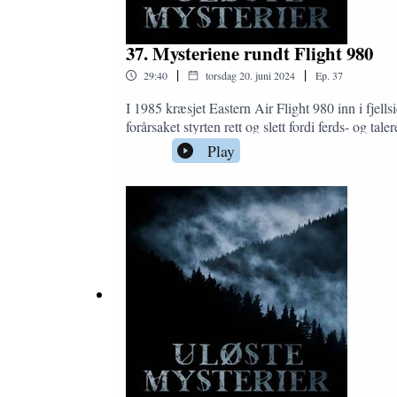
37. Mysteriene rundt Flight 980
|
|
29:40
torsdag 20. juni 2024
Ep.
37
I 1985 kræsjet Eastern Air Flight 980 inn i fjell
forårsaket styrten rett og slett fordi ferds- og 
fra NTSB, de amerikanske myndigheters havarikom
Play
krokodilleskinnene som ble funnet på havaristed