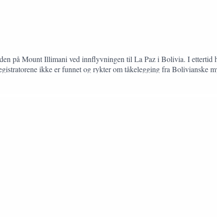
siden på Mount Illimani ved innflyvningen til La Paz i Bolivia. I ettert
taleregistratorene ikke er funnet og rykter om tåkelegging fra Bolivianske
misjon, lever fremdeles den dag i dag.Men er det egentlig noe i disse
et?