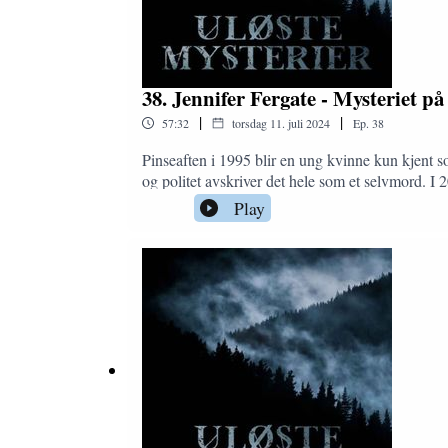
38. Jennifer Fergate - Mysteriet på
|
|
57:32
torsdag 11. juli 2024
Ep.
38
Pinseaften i 1995 blir en ung kvinne kun kjent so
og politet avskriver det hele som et selvmord. I 
episoden tar jeg for meg en av de største sakene
Play