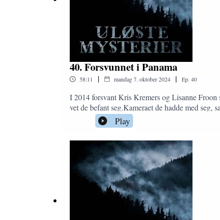
40. Forsvunnet i Panama
|
|
58:11
mandag 7. oktober 2024
Ep.
40
I 2014 forsvant Kris Kremers og Lisanne Froon sp
vet de befant seg.Kameraet de hadde med seg, sa
vise seg at det kanskje var mer til forsvinninge
Play