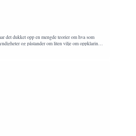
id har det dukket opp en mengde teorier om hva som
 myndigheter og påstander om liten vilje om oppklaring
 ryktene? Og hva i alle dager var det med alle