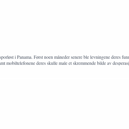
orløst i Panama. Først noen måneder senere ble levningene deres funnet
mt mobiltelefonene deres skulle male et skremmende bilde av desperas
n enn hva myndighetene antok.