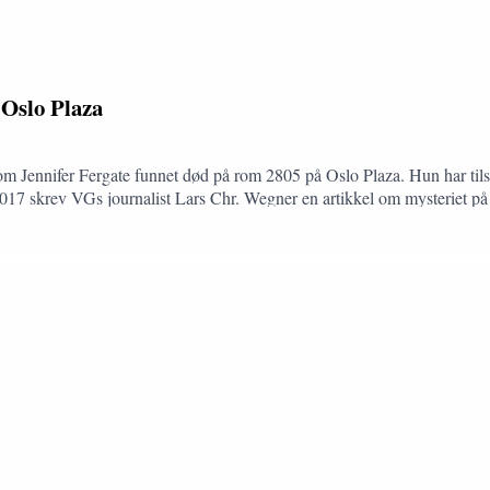
 Oslo Plaza
m Jennifer Fergate funnet død på rom 2805 på Oslo Plaza. Hun har tilsyne
2017 skrev VGs journalist Lars Chr. Wegner en artikkel om mysteriet på 
 jeg noensinne har undersøkt og går gjennom mysteriet fra A til Å.