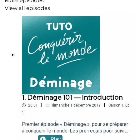
More episodes
*
S'abonner à ma newsletter
View all episodes
***
Crédits de la musique utilisée pour le générique***
Feel Good by MusicbyAden
https://soundcloud.com/musicbyaden
Creative Commons — Attribution-ShareAlike 3.0
Unported — CC BY-SA 3.0
Free Download / Stream:
https://bit.ly/_feel-good
Music promoted by Audio Library
1. Déminage 101 — Introduction
https://youtu.be/bvgIqqRStcQ
|
|
20:31
dimanche 1 décembre 2019
Saison
1
,
Ep.
1
Premier épisode « Déminage », pour se préparer
à conquérir le monde. Les pré-requis pour suivre
ce cursus, et les rendez-vous de chaque
Play