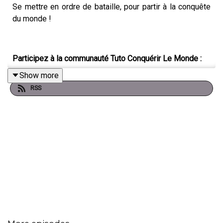
Se mettre en ordre de bataille, pour partir à la conquête
du monde !
Participez à la communauté Tuto Conquérir Le Monde :
Show more
*Par email à
tutoconquerirlemonde[at]gmail.com
RSS
*Sur Instagram :
@conquerir.le.monde
*Sur Facebook :
Tuto Conquérir Le Monde
Tuto Conquérir Le Monde est produit et réalisé par
Clémence Bodoc
.
*Me suivre
sur Instagram
*Me soutenir
sur Patreon