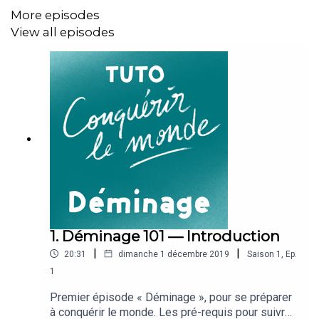
Le Monde
,
à retrouver ici !
More episodes
View all episodes
Les autres podcast Tuto Conquérir Le Monde :
*
Activistes !
—Une nouvelle approche de l'action
politique,
co-produit et co-présenté par
Esther Meunier
*
Les Impertinentes
— Interviews de femmes libres et
indépendantes
Participez à la communauté Tuto Conquérir Le Monde :
1. Déminage 101 — Introduction
*Par email à
tutoconquerirlemonde[at]gmail.com
|
|
20:31
dimanche 1 décembre 2019
Saison
1
,
Ep.
*Sur Instagram :
@conquerir.le.monde
1
*Sur Facebook :
Tuto Conquérir Le Monde
Premier épisode « Déminage », pour se préparer
à conquérir le monde. Les pré-requis pour suivre