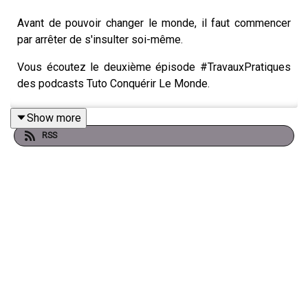
Avant de pouvoir changer le monde, il faut commencer
par arrêter de s'insulter soi-même.
Vous écoutez le deuxième épisode #TravauxPratiques
des podcasts Tuto Conquérir Le Monde.
Show more
RSS
Dans cet épisode :
*Vous aurez besoin d'une feuille blanche et d'un stylo.
Le mode easy de la vie.
À vous de jouer !
Toute la programmation des émissions Tuto Conquérir