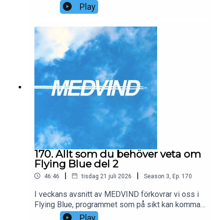
bygger vi Chatflights Air, ett hypotetiskt flygbolag
Play
där samtliga platser ombord endast kan bokas
med bonuspoäng. Vi räknar på en daglig linje
mellan Stockholm och Bangkok med en Boeing
787-9, 80 business class-stolar och fasta
prisnivåer för Saver, Flex och Ultraflex. Hur många
poäng måste säljas, vad kostar varje flygning och
kan ett co-brandat kreditkort göra modellen
lönsam? Resultatet är en affärsplan som låter
oväntat rimlig – åtminstone på pappret.
Investerare är välkomna att höra av sig.
170. Allt som du behöver veta om
Flying Blue del 2
|
|
46:46
tisdag 21 juli 2026
Season
3
,
Ep.
170
I veckans avsnitt av MEDVIND förkovrar vi oss i
Flying Blue, programmet som på sikt kan komma
att ersätta SAS EuroBonus. Vi går igenom allt som
Play