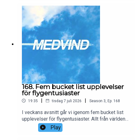
det medför förbättringar över EuroBonus eller
inte.
168. Fem bucket list upplevelser
för flygentusiaster
|
|
19:35
tisdag 7 juli 2026
Season
3
,
Ep.
168
I veckans avsnitt går vi igenom fem bucket list
upplevelser för flygentusiaster. Allt från världens
längsta och kortaste flygningar till exotiska
Play
flygplatser och mycket mer!