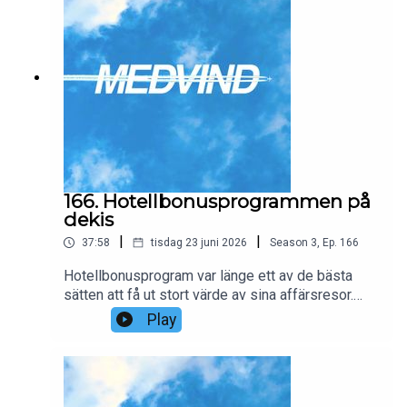
166. Hotellbonusprogrammen på
dekis
|
|
37:58
tisdag 23 juni 2026
Season
3
,
Ep.
166
Hotellbonusprogram var länge ett av de bästa
sätten att få ut stort värde av sina affärsresor.
Genom att samla poäng hos Hilton, Marriott eller
Play
Hyatt kunde resenärer bo på lyxhotell för en
bråkdel av det ordinarie priset. Men de senaste
åren har nästan allt förändrats.I detta avsnitt går vi
igenom hur hotellpoäng fungerar, varför fasta