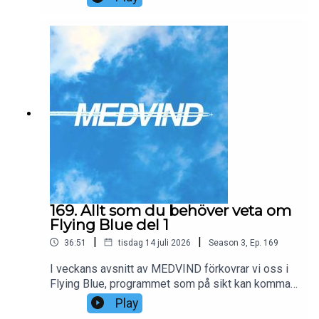
ni behöver veta om programmet, samt huruvida
det medför förbättringar över EuroBonus eller
inte.
169. Allt som du behöver veta om
Flying Blue del 1
|
|
36:51
tisdag 14 juli 2026
Season
3
,
Ep.
169
I veckans avsnitt av MEDVIND förkovrar vi oss i
Flying Blue, programmet som på sikt kan komma
att ersätta SAS EuroBonus. Vi går igenom allt som
Play
ni behöver veta om programmet, samt huruvida