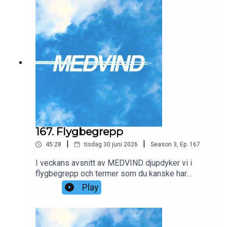
167. Flygbegrepp
|
|
45:28
tisdag 30 juni 2026
Season
3
,
Ep.
167
I veckans avsnitt av MEDVIND djupdyker vi i
flygbegrepp och termer som du kanske har
kommit i kontakt med vid något tillfälle när du har
Play
försökt boka en flygresa för pengar eller poäng.
Vi reder ut innebörden av married segments, city
pairs och mycket mer.