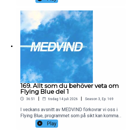
ni behöver veta om programmet, samt huruvida
det medför förbättringar över EuroBonus eller
inte.
169. Allt som du behöver veta om
Flying Blue del 1
|
|
36:51
tisdag 14 juli 2026
Season
3
,
Ep.
169
I veckans avsnitt av MEDVIND förkovrar vi oss i
Flying Blue, programmet som på sikt kan komma
att ersätta SAS EuroBonus. Vi går igenom allt som
Play
ni behöver veta om programmet, samt huruvida