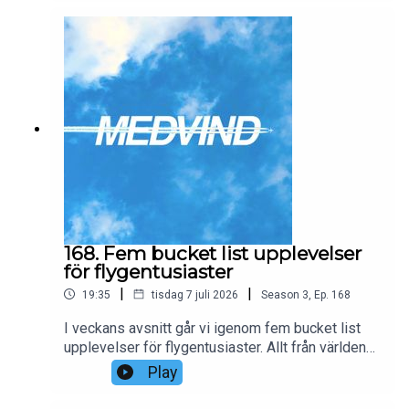
det medför förbättringar över EuroBonus eller
inte.
168. Fem bucket list upplevelser
för flygentusiaster
|
|
19:35
tisdag 7 juli 2026
Season
3
,
Ep.
168
I veckans avsnitt går vi igenom fem bucket list
upplevelser för flygentusiaster. Allt från världens
längsta och kortaste flygningar till exotiska
Play
flygplatser och mycket mer!