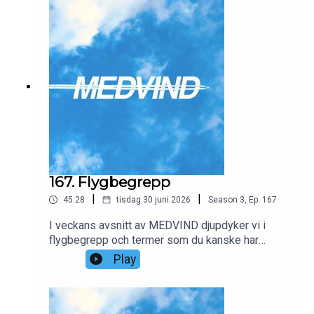
167. Flygbegrepp
|
|
45:28
tisdag 30 juni 2026
Season
3
,
Ep.
167
I veckans avsnitt av MEDVIND djupdyker vi i
flygbegrepp och termer som du kanske har
kommit i kontakt med vid något tillfälle när du har
Play
försökt boka en flygresa för pengar eller poäng.
Vi reder ut innebörden av married segments, city
pairs och mycket mer.