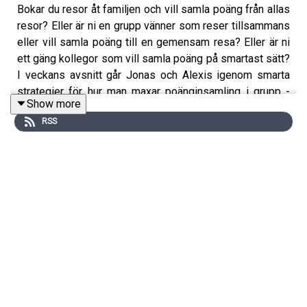
Bokar du resor åt familjen och vill samla poäng från allas
resor? Eller är ni en grupp vänner som reser tillsammans
eller vill samla poäng till en gemensam resa? Eller är ni
ett gäng kollegor som vill samla poäng på smartast sätt?
I veckans avsnitt går Jonas och Alexis igenom smarta
strategier för hur man maxar poänginsamling i grupp -
Show more
Points Pooling, val av kreditkort och extrakort, kampanjer
RSS
och inköp kan göras på smarta sätt för att maxa poängen
som alla kan dela på.