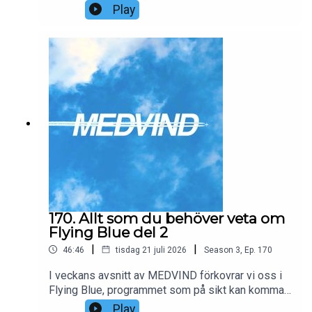
bygger vi Chatflights Air, ett hypotetiskt flygbolag
Play
där samtliga platser ombord endast kan bokas
med bonuspoäng. Vi räknar på en daglig linje
mellan Stockholm och Bangkok med en Boeing
787-9, 80 business class-stolar och fasta
prisnivåer för Saver, Flex och Ultraflex. Hur många
poäng måste säljas, vad kostar varje flygning och
kan ett co-brandat kreditkort göra modellen
lönsam? Resultatet är en affärsplan som låter
oväntat rimlig – åtminstone på pappret.
Investerare är välkomna att höra av sig.
170. Allt som du behöver veta om
Flying Blue del 2
|
|
46:46
tisdag 21 juli 2026
Season
3
,
Ep.
170
I veckans avsnitt av MEDVIND förkovrar vi oss i
Flying Blue, programmet som på sikt kan komma
att ersätta SAS EuroBonus. Vi går igenom allt som
Play