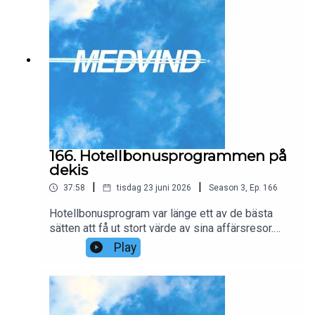
166. Hotellbonusprogrammen på
dekis
|
|
37:58
tisdag 23 juni 2026
Season
3
,
Ep.
166
Hotellbonusprogram var länge ett av de bästa
sätten att få ut stort värde av sina affärsresor.
Genom att samla poäng hos Hilton, Marriott eller
Play
Hyatt kunde resenärer bo på lyxhotell för en
bråkdel av det ordinarie priset. Men de senaste
åren har nästan allt förändrats.I detta avsnitt går vi
igenom hur hotellpoäng fungerar, varför fasta