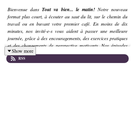
Bienvenue dans
Tout va bien... le matin!
Notre nouveau
format plus court, à écouter au saut du lit, sur le chemin du
travail ou en buvant votre premier café. En moins de dix
minutes, nos invité-e-s vous aident à passer une meilleure
journée, grâce à des encouragements, des exercices pratiques
et des changements de perspective motivants. Nos épisodes
Show more
habituels, plus longs, seront bien sûr toujours présents dans
RSS
cette émission, mais ils seront rejoints dès maintenant par ces
mini-podcasts à picorer au lever du soleil.
Dans ce nouvel épisode, notre invité Julien Borloz,
psychologue FSP et coach de vie spécialisé en hypnose, nous
aide à bien démarrer une journée stressante, qui nous réserve
une réunion importante, un examen, une présentation ou un
date. Comment extérioriser le stress, par le mouvement?
Comment organiser notre matinée, en maintenant le focus et en
évitant les sources de stress supplémentaires? Notre intervenant