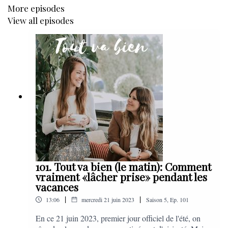
More episodes
nous propose quelques pistes encourageantes.
View all episodes
On espère que cette courte interview pourra vous aider, et on
vous souhaite une très bonne écoute!
101. Tout va bien (le matin): Comment
vraiment «lâcher prise» pendant les
vacances
|
|
13:06
mercredi 21 juin 2023
Saison
5
,
Ep.
101
En ce 21 juin 2023, premier jour officiel de l'été, on