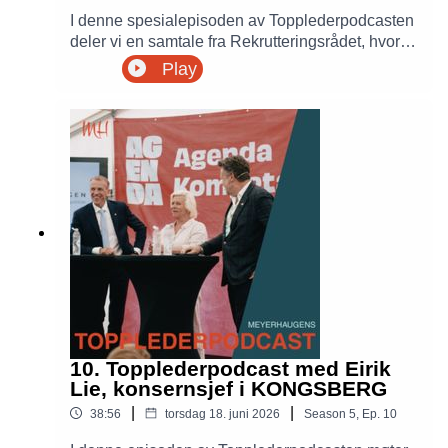
I denne spesialepisoden av Topplederpodcasten
deler vi en samtale fra Rekrutteringsrådet, hvor
Petter Meyer møter Dan Bjørke, lederen av Oslo
Play
Pride. Sammen snakker de om hvordan Oslo
Pride har utviklet seg til å bli en av Norges
største folkebevegelser, hva som kreves for å
lede en organisasjon med et tydelig
samfunnsoppdrag, og hvordan man bygger tillit,
mobiliserer mennesker og skaper tilhørighet i en
tid med sterke motsetninger.
10. Topplederpodcast med Eirik
Lie, konsernsjef i KONGSBERG
|
|
38:56
torsdag 18. juni 2026
Season
5
,
Ep.
10