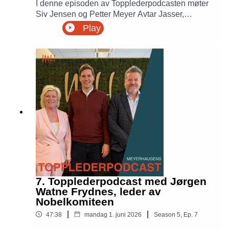
I denne episoden av Topplederpodcasten møter
Siv Jensen og Petter Meyer Avtar Jasser,
gründer og CEO i CatalystOne. Han forteller om
Play
reisen fra oppstart til et av Nordens ledende HR-
teknologiselskaper, hvorfor Norge trenger flere
gründere, og hva som skal til for å bygge globale
selskaper fra norsk jord. Samtalen handler også
om AI, ledelse, kapital, rammevilkår og hva vi
skal leve av når oljealderen en dag er over.
7. Topplederpodcast med Jørgen
Watne Frydnes, leder av
Nobelkomiteen
|
|
47:38
mandag 1. juni 2026
Season
5
,
Ep.
7