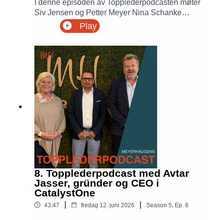
I denne episoden av Topplederpodcasten møter
Siv Jensen og Petter Meyer Nina Schanke
Funnemark, skattedirektør i Skatteetaten.
Play
Samtalen handler om ledelse, digitalisering,
kunstig intelligens, økonomisk kriminalitet og
hvordan Skatteetaten jobber for å gjøre det
enklere å være skattepliktig samtidig som tilliten
til systemet bevares.
8. Topplederpodcast med Avtar
Jasser, gründer og CEO i
CatalystOne
|
|
43:47
fredag 12. juni 2026
Season
5
,
Ep.
8