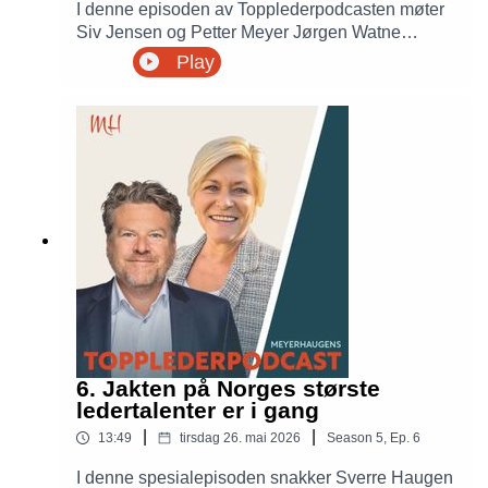
I denne episoden av Topplederpodcasten møter
Siv Jensen og Petter Meyer Jørgen Watne
Frydnes, leder av Nobelkomiteen og
Play
generalsekretær i Norsk PEN. Samtalen handler
om ledelse, ytringsfrihet, demokrati og hvorfor
gode ledere kan utgjøre en forskjell i en stadig
mer urolig verden.
6. Jakten på Norges største
ledertalenter er i gang
|
|
13:49
tirsdag 26. mai 2026
Season
5
,
Ep.
6
I denne spesialepisoden snakker Sverre Haugen