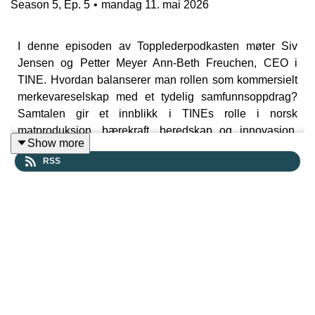
Season
5
,
Ep.
5
•
mandag 11. mai 2026
I denne episoden av Topplederpodkasten møter Siv
Jensen og Petter Meyer Ann-Beth Freuchen, CEO i
TINE. Hvordan balanserer man rollen som kommersielt
merkevareselskap med et tydelig samfunnsoppdrag?
Samtalen gir et innblikk i TINEs rolle i norsk
matproduksjon, bærekraft, beredskap og innovasjon.
Show more
Frøyken deler også sine perspektiver på ledelse,
RSS
rekruttering og hva som kreves for å lykkes i en
kompleks organisasjon med mange interessenter.