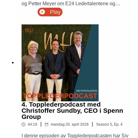
og Petter Meyer om E24 Ledertalentene og
jakten på Norges største ledertalenter under 35
Play
år. De deler hvordan kandidatene vurderes, hva
juryen ser etter og hvilke egenskaper som
kjennetegner unge ledere som skaper resultater,
bygger sterke team og får folk med seg.
Samtalen handler også om ledelsespotensial,
gründerskap, teknologi og hvorfor flere burde
tørre å nominere både seg selv og andre.
4. Topplederpodcast med
Christoffer Sundby, CEO i Spenn
Group
|
|
44:19
mandag 20. april 2026
Season
5
,
Ep.
4
I denne episoden av Topplederpodcasten har Siv