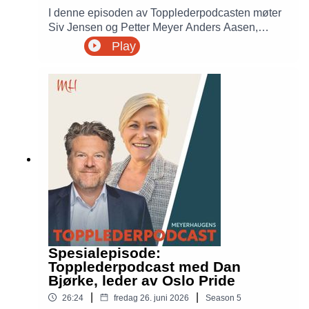
I denne episoden av Topplederpodcasten møter
Siv Jensen og Petter Meyer Anders Aasen,
gründer og Chief Business Development Officer i
Play
Aider. Sammen snakker de om hva som
kjennetegner gode gründere, hvordan du bygger
kultur gjennom oppkjøp, hvorfor mennesker alltid
kommer først, og hvilke ambisjoner Aider har for
videre vekst i Europa.
Spesialepisode:
Topplederpodcast med Dan
Bjørke, leder av Oslo Pride
|
|
26:24
fredag 26. juni 2026
Season
5