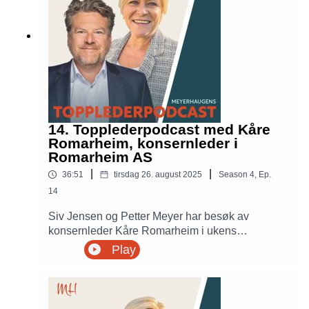
Jensen og Petter Meyer deler innsikt og
refleksjoner fra norske toppledere i
Topplederpodcasten.
14. Topplederpodcast med Kåre
Romarheim, konsernleder i
Romarheim AS
|
|
36:51
tirsdag 26. august 2025
Season
4
,
Ep.
14
Siv Jensen og Petter Meyer har besøk av
konsernleder Kåre Romarheim i ukens
Topplederpodcast. Under ledelse av
Play
konsernleder Kåre Romarheim har selskapet
gjennomgått en imponerende vekst med
omsetningsvekst på 75 % og doblet antall
ansatte. Som en tydelig visjonær leder har Kåre