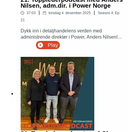
Nilsen, adm.dir. i Power Norge
|
|
37:03
torsdag 4. desember 2025
Season
4
,
Ep.
21
Dykk inn i detaljhandelens verden med
administrende direktør i Power, Anders Nilsen!
Hør om suksesshistorier, arbeidsglede, og
Play
hvordan teknologi former fremtidens
butikklandskap. Topplederpodcasten tar for seg
viktigheten av arbeidsglede og hvordan Power
jobber for å motivere sine ansatte. Anders deler
også hvordan selskapet har vokst til suksess
som 100 % norsk retailseskap.