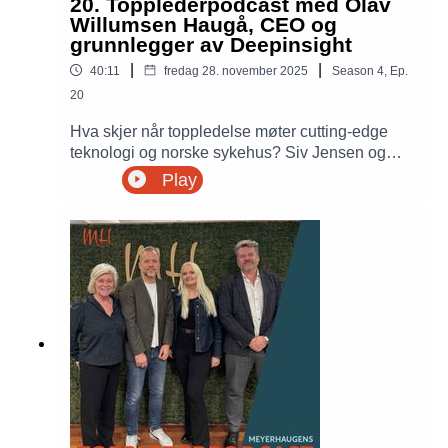
20. Topplederpodcast med Olav
Willumsen Haugå, CEO og
grunnlegger av Deepinsight
|
|
40:11
fredag 28. november 2025
Season
4
,
Ep.
20
Hva skjer når toppledelse møter cutting-edge
teknologi og norske sykehus? Siv Jensen og
Petter Meyer møter Olav Willumsen Haugå, CEO
Play
og grunnlegger av Deepinsight. Haugå deler
historien bak etableringen av selskapet som
bruker kunstig intelligens (AI) for å forbedre
ressursplanleggingen i norske sykehus. Haugå
diskuterer viktigheten av innovasjon i
helsevesenet, nødvendigheten av god
anskaffelsespraksis, og hvordan Deepinsight sitt
system har redusert ventelister og økt
effektiviteten ved norske sykehus.