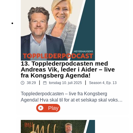
Romarheim styrket konsernet gjennom
strategiske oppkjøp og omorganisering. Hvordan
ser Kåre på ledelse? hvordan bygge
selskapskultur samtidig som man
omorganiserer?
13. Topplederpodcasten med
Andreas Vik, leder i Aider – live
fra Kongsberg Agenda!
|
|
38:29
torsdag 10. juli 2025
Season
4
,
Ep.
13
Topplederpodcasten – live fra Kongsberg
Agenda! Hva skal til for at et selskap skal vokse
eksplosivt? Leder i Aider Andreas Vik forteller
Play
om Aiders reise fra kjeller-startup til et team på
1400 personer fordelt på 50 kontorer på bare 6
år.