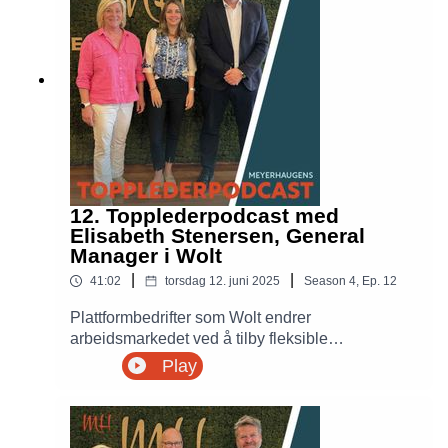
12. Topplederpodcast med
Elisabeth Stenersen, General
Manager i Wolt
|
|
41:02
torsdag 12. juni 2025
Season
4
,
Ep.
12
Plattformbedrifter som Wolt endrer
arbeidsmarkedet ved å tilby fleksible
ansettelsesformer for bud og oppdragstakere,
Play
samtidig som de tilfredsstiller forbrukernes
økende krav til rask og effektiv levering av varer.
General Manager i Wolt ,Elisabeth Stenersen,
reflekterer over utfordringer knyttet til "gig