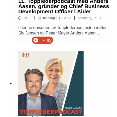
11. Topplederpodcast med Anders
Aasen, gründer og Chief Business
Development Officer i Aider
|
|
38:19
mandag 6. juli 2026
Season
5
,
Ep.
11
I denne episoden av Topplederpodcasten møter
Siv Jensen og Petter Meyer Anders Aasen,
gründer og Chief Business Development Officer i
Play
Aider. Sammen snakker de om hva som
kjennetegner gode gründere, hvordan du bygger
kultur gjennom oppkjøp, hvorfor mennesker alltid
kommer først, og hvilke ambisjoner Aider har for
videre vekst i Europa.