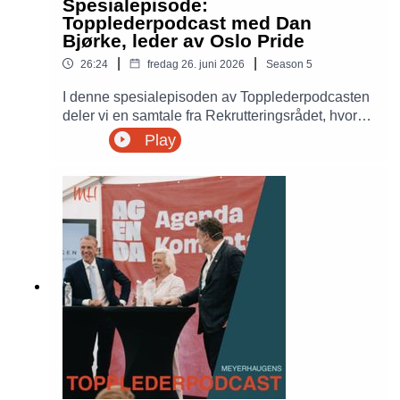
Spesialepisode:
Topplederpodcast med Dan
Bjørke, leder av Oslo Pride
|
|
26:24
fredag 26. juni 2026
Season
5
I denne spesialepisoden av Topplederpodcasten
deler vi en samtale fra Rekrutteringsrådet, hvor
Petter Meyer møter Dan Bjørke, lederen av Oslo
Play
Pride. Sammen snakker de om hvordan Oslo
Pride har utviklet seg til å bli en av Norges
største folkebevegelser, hva som kreves for å
lede en organisasjon med et tydelig
samfunnsoppdrag, og hvordan man bygger tillit,
mobiliserer mennesker og skaper tilhørighet i en
tid med sterke motsetninger.