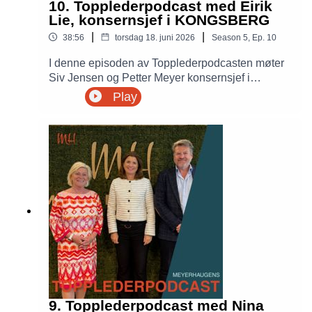
10. Topplederpodcast med Eirik
Lie, konsernsjef i KONGSBERG
|
|
38:56
torsdag 18. juni 2026
Season
5
,
Ep.
10
I denne episoden av Topplederpodcasten møter
Siv Jensen og Petter Meyer konsernsjef i
KONGSBERG, Eirik Lie, live på Kongsberg
Play
Agenda. De snakker om ledelse i en mer urolig
verden, hvordan teknologi og beredskap former
Norges fremtid, og hva som skal til for å lede et
selskap med ambisjoner om kraftig vekst i en tid
preget av geopolitisk uro.
9. Topplederpodcast med Nina