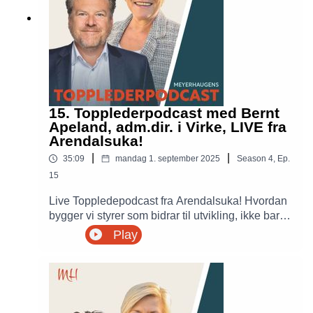
15. Topplederpodcast med Bernt
Apeland, adm.dir. i Virke, LIVE fra
Arendalsuka!
|
|
35:09
mandag 1. september 2025
Season
4
,
Ep.
15
Live Toppledepodcast fra Arendalsuka! Hvordan
bygger vi styrer som bidrar til utvikling, ikke bare
forvaltning? er styret et passivt kontrollorgan eller
Play
et kraftsenter? Gjest Bernt G. Apeland deler
åpent fra egen erfaring med styrearbeid i både
frivillige og kommersielle organisasjoner.
Hvordan kan vi få styrer som evner å se helheten
og bidra aktivt til virksomhetens utvikling? Siv