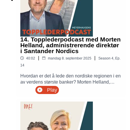
besluttsomhet, og samarbeid vektlegges.
14. Topplederpodcast med Morten
Helland, administrerende direktør
i Santander Nordics
|
|
40:02
mandag 8. september 2025
Season
4
,
Ep.
14
Hvordan er det å lede den nordiske regionen i en
av verdens største banker? Morten Helland,
administrerende direktør i Santander, forteller om
Play
det norske bankmarkedet. Hvordan har
Santander bygget "kaffekoppkultur" for å bygge
nettverk internt i organisasjonen? Lær mer om
ledelse i store internasjonale organisasjoner i
ukens Topplederpodcast med Siv Jensen og
Petter Meyer.