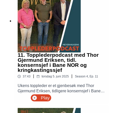
economy"-modellen, inkludert debatter om
sikkerhet, trygderettigheter og hvordan selskaper
kan tilpasse seg en stadig mer digitalisert
hverdag i Topplederpodcasten med Siv Jensen
og Petter Meyer.
11. Topplederpodcast med Thor
Gjermund Eriksen, tidl.
konsernsjef i Bane NOR og
kringkastingssjef
|
|
37:43
torsdag 5. juni 2025
Season
4
,
Ep.
11
Ukens toppleder er et gjenbesøk med Thor
Gjermund Eriksen, tidligere konsernsjef i Bane
NOR, kringkastingssjef og konsernsjef i Amedia.
Play
Eriksen deler sine tanker om norsk samferdsel
og samhandling mellom politisk ledelse, eiere,
ledere og styre. Han deler også sine tanker om