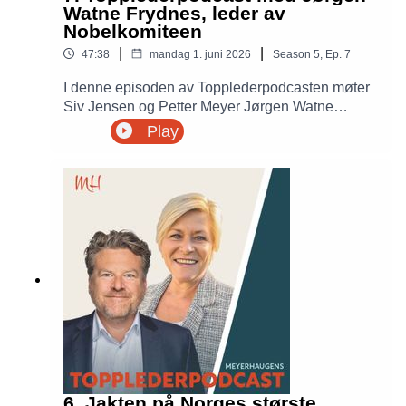
Watne Frydnes, leder av
Nobelkomiteen
|
|
47:38
mandag 1. juni 2026
Season
5
,
Ep.
7
I denne episoden av Topplederpodcasten møter
Siv Jensen og Petter Meyer Jørgen Watne
Frydnes, leder av Nobelkomiteen og
Play
generalsekretær i Norsk PEN. Samtalen handler
om ledelse, ytringsfrihet, demokrati og hvorfor
gode ledere kan utgjøre en forskjell i en stadig
mer urolig verden.
6. Jakten på Norges største