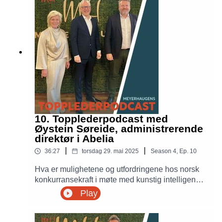
toppledelse etter mange år som øverste leder i
ganske ulike organisasjoner.
10. Topplederpodcast med
Øystein Søreide, administrerende
direktør i Abelia
|
|
36:27
torsdag 29. mai 2025
Season
4
,
Ep.
10
Hva er mulighetene og utfordringene hos norsk
konkurransekraft i møte med kunstig intelligens
og teknologiutvikling? Ukens gjest,
Play
administrerende direktør i Abelia, Øystein
Søreide deler refleksjoner rundt viktigheten av å
tilpasse utdanning og arbeidstyper for fremtidens