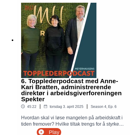
det. Finanstilsynsdirektør Per Mathis Kongsrud
utdyper hvordan Finanstilsynet samarbeider med
andre etater for å sikre finansielt stabilitet og en
velfungerende marked. Per Mathis deler også
hvordan de jobber med kompetanse og
rekruttering, og utfordringer knyttet til dette i et
nåværende arbeidsmarked, inkludert
nødvendigheten av faglig kompetanse for
effektivt tilsyn med økonomiske aktører.
6. Topplederpodcast med Anne-
Kari Bratten, administrerende
direktør i arbeidsgiverforeningen
Spekter
|
|
45:22
torsdag 3. april 2025
Season
4
,
Ep.
6
Hvordan skal vi løse mangelen på arbeidskraft i
tiden fremover? Hvilke tiltak trengs for å styrke
arbeidslinjen? Administrerende direktør i
Play