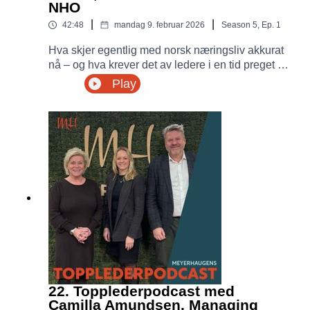
høyaktuell episode for deg som vil forstå hvordan
NHO
teknologi, strategi og global maktbalanse henger
|
|
42:48
mandag 9. februar 2026
Season
5
,
Ep.
1
sammen.
Hva skjer egentlig med norsk næringsliv akkurat
nå – og hva krever det av ledere i en tid preget av
uro og raske endringer? I denne episoden møter
Play
Siv Jensen og Petter Meyer Ole Erik Almlid,
administrerende direktør i NHO, til en ærlig og
innsiktsfull samtale om tilstanden i norsk
økonomi og ledelse under økende press.
22. Topplederpodcast med
Camilla Amundsen, Managing