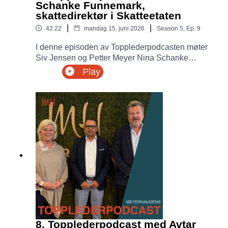
Schanke Funnemark,
skattedirektør i Skatteetaten
|
|
42:22
mandag 15. juni 2026
Season
5
,
Ep.
9
I denne episoden av Topplederpodcasten møter
Siv Jensen og Petter Meyer Nina Schanke
Funnemark, skattedirektør i Skatteetaten.
Play
Samtalen handler om ledelse, digitalisering,
kunstig intelligens, økonomisk kriminalitet og
hvordan Skatteetaten jobber for å gjøre det
enklere å være skattepliktig samtidig som tilliten
til systemet bevares.
8. Topplederpodcast med Avtar