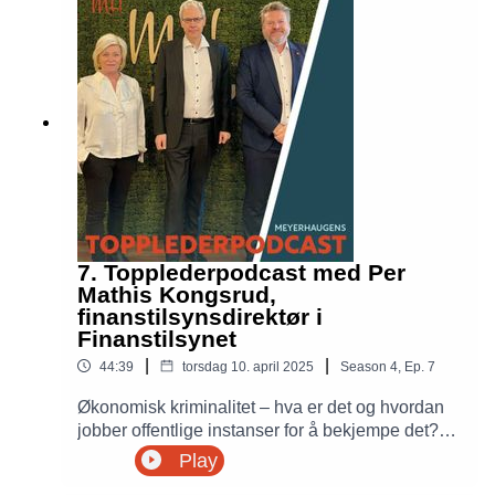
finansiering? Hvordan påvirker presset fra media
og offentligheten klubbens tiltak? Svein Graff
reflekterer over utfordringer med forutsigbarhet i
fotballbransjen og samspillet mellom ledelse,
sportsjef og trener i forhold til kjøp og salg av
spillere, og andre beslutningsprosesser, i ukens
Topplederpodcast med Siv Jensen og Petter
Meyer.
7. Topplederpodcast med Per
Mathis Kongsrud,
finanstilsynsdirektør i
Finanstilsynet
|
|
44:39
torsdag 10. april 2025
Season
4
,
Ep.
7
Økonomisk kriminalitet – hva er det og hvordan
jobber offentlige instanser for å bekjempe det?
Ukens episode handler om økonomisk
Play
kriminalitet og Finanstilsynets rolle i å bekjempe