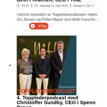
|
|
40:16
mandag 11. mai 2026
Season
5
,
Ep.
5
I denne episoden av Topplederpodkasten møter
Siv Jensen og Petter Meyer Ann-Beth Freuchen,
CEO i TINE. Hvordan balanserer man rollen som
Play
kommersielt merkevareselskap med et tydelig
samfunnsoppdrag? Samtalen gir et innblikk i
TINEs rolle i norsk matproduksjon, bærekraft,
beredskap og innovasjon. Frøyken deler også
sine perspektiver på ledelse, rekruttering og hva
som kreves for å lykkes i en kompleks
organisasjon med mange interessenter.
4. Topplederpodcast med
Christoffer Sundby, CEO i Spenn