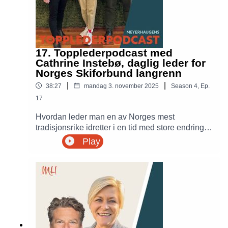
17. Topplederpodcast med
Cathrine Instebø, daglig leder for
Norges Skiforbund langrenn
|
|
38:27
mandag 3. november 2025
Season
4
,
Ep.
17
Hvordan leder man en av Norges mest
tradisjonsrike idretter i en tid med store endringer
og økende press? I denne episoden av
Play
MeyerHaugens Topplederpodcast møter Siv
Jensen og Petter Meyer Cathrine Instebø, daglig
leder i Norsk Skiforbund Langrenn. Hun deler
sine erfaringer fra overgangen fra Equinor til
idrettens toppsjikt, og reflekterer over hva
næringsliv og idrett kan lære av hverandre.
Sammen diskuterer de økonomiske barrierer,
viktigheten av frivillighet og hvordan norsk