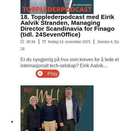
18. Topplederpodcast med Eirik
Aalvik Stranden, Managing
Director Scandinavia for Finago
(tidl. 24SevenOffice)
|
|
36:38
fredag 14. november 2025
Season
4
,
Ep.
18
Er du nysgjerrig på hva som kreves for å lede et
internasjonalt tech-selskap? Eirik Aalvik
Stranden, CEO for Finago (tidligere
Play
24SevenOffice) og vinner av E24s lederkåring
byr på innsikt og lederfilosofier i ukens
Topplederpodcast. Eirik deler refleksjoner rundt
årene som toppleder, børsnotering, og
selskapets reise med internasjonal kapital. Ikke
minst introduserer Eirik nyheten Finago, en ny
nordisk plattform for regnskap og lønn.