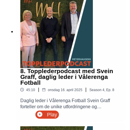
Sparebankforeningen Therese Riiser er ukens
gjest i Topplederpodcasten!
8. Topplederpodcast med Svein
Graff, daglig leder i Vålerenga
Fotball
|
|
45:10
onsdag 16. april 2025
Season
4
,
Ep.
8
Daglig leder i Vålerenga Fotball Svein Graff
forteller om de unike utfordringene og
mulighetene som følger med å være toppleder i
Play
en fotballklubb. Hvordan planlegge langsiktige
strategier når kampresultater påvirker