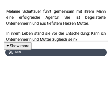
Melanie Schattauer führt gemeinsam mit ihrem Mann
eine erfolgreiche Agentur. Sie ist begeisterte
Unternehmerin und aus tiefstem Herzen Mutter.
In ihrem Leben stand sie vor der Entscheidung: Kann ich
Unternehmerin und Mutter zugleich sein?
Show more
Ihre Antwort ist ein klares "JA". "Denn ich entscheide
RSS
selbst, wie ich mich als Frau, Mutter und Unternehmerin
lebe", sagt sie.
Was es dafür braucht? Ständige Selbstreflexion und den
Mut zur Selbstbestimmung.
https://settarious.com/