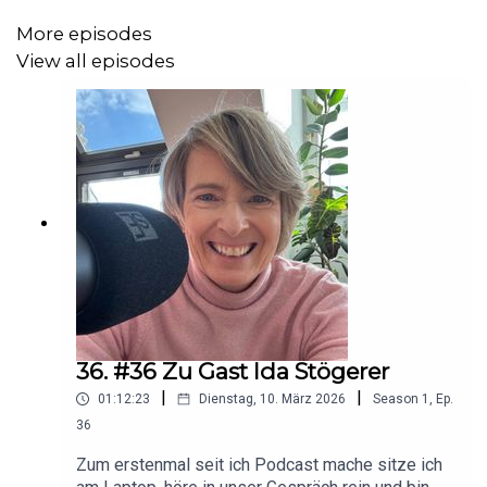
Insta: @settarious
More episodes
View all episodes
36. #36 Zu Gast Ida Stögerer
|
|
01:12:23
Dienstag, 10. März 2026
Season
1
,
Ep.
36
Zum erstenmal seit ich Podcast mache sitze ich