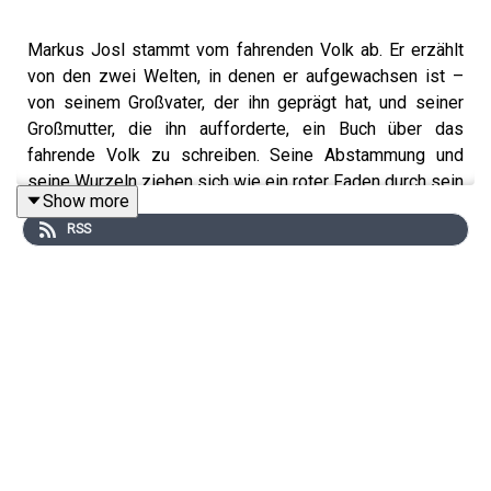
Markus Josl stammt vom fahrenden Volk ab. Er erzählt
von den zwei Welten, in denen er aufgewachsen ist –
von seinem Großvater, der ihn geprägt hat, und seiner
Großmutter, die ihn aufforderte, ein Buch über das
fahrende Volk zu schreiben. Seine Abstammung und
seine Wurzeln ziehen sich wie ein roter Faden durch sein
Show more
Leben. In seiner Arbeit als Trainer und Speaker
RSS
unterstützt er unteranderem Jugendliche aus dem
fahrenden Volk und Asylsuchende dabei, ihre Wurzeln
wiederzufinden, ihre Identität zu stärken und das Gefühl
von Gemeinschaft zu spüren.
https://www.markusjosl.com/