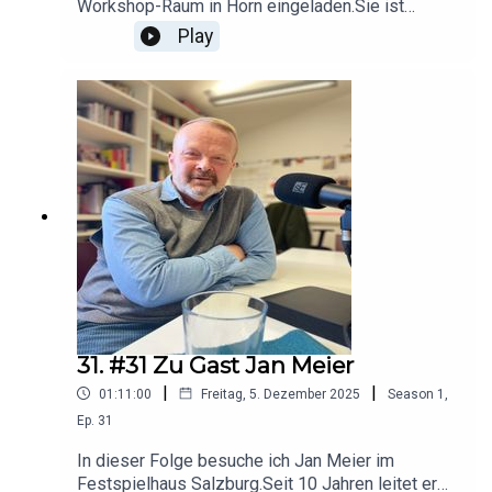
Workshop-Raum in Horn eingeladen.Sie ist
Künstlerin und bietet Workshops für
Play
Handlettering an. Bevor sie ihre Liebe zum
„Schön-schreiben" zum Beruf gemacht hat, war
sie Pastoralassistentin und Lehrerin. Theresa
erzählt von Prozessen, die bei den Workshop-
Teilnehmern entstehen, und dass Handlettering
mehr ist als „Schön-schreiben" ist.Es unterstützt
unteranderem die Entspannung,
Durchhaltevermögen, Freude uvm. und bringt uns
uns selbst ein Stückchen
näher.www.schriftenvielfalt.comwww.instagram.co
m/schriftenvielfaltwww.facebook.com/schriftenvi
elfalthttps://www.linkedin.com/in/theresalichtene
gger/
31. #31 Zu Gast Jan Meier
|
|
01:11:00
Freitag, 5. Dezember 2025
Season
1
,
Ep.
31
In dieser Folge besuche ich Jan Meier im
Festspielhaus Salzburg.Seit 10 Jahren leitet er