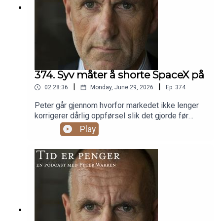
374. Syv måter å shorte SpaceX på
|
|
02:28:36
Monday, June 29, 2026
Ep.
374
Peter går gjennom hvorfor markedet ikke lenger
korrigerer dårlig oppførsel slik det gjorde før
finanskrisen, og bruker hoveddelen på SpaceX-
Play
noteringen og syv måter å shorte selskapet på. I
tillegg kommer en sponset debatt med Skygard i
to deler.