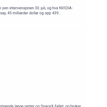
 yen-intervensjonen 30. juli, og hva NVIDIA-
ay, 45 milliarder dollar og opp 439
for markedet ryddet opp selv denne gangen(13:12)
eansk giring(23:26) Den største
kedet som varsellampe(44:05) Tavex: gull ned 27
tigende lange renter og SpaceX-fallet, og bruker