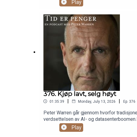
belåning(00:19:14) Inflasjon og amerikansk
Play
tvangssalg(01:03:31) Midtøsten og kritisk t
376. Kjøp lavt, selg høyt
|
|
01:35:39
Monday, July 13, 2026
Ep.
376
Peter Warren går gjennom hvorfor tradisjonel
verdsettelsen av AI- og datasenterboomen.Ka
Girede ETF-er og daglig rebalansering(16:34)
Play
Korea i bear market(33:32) Overprising, Buf