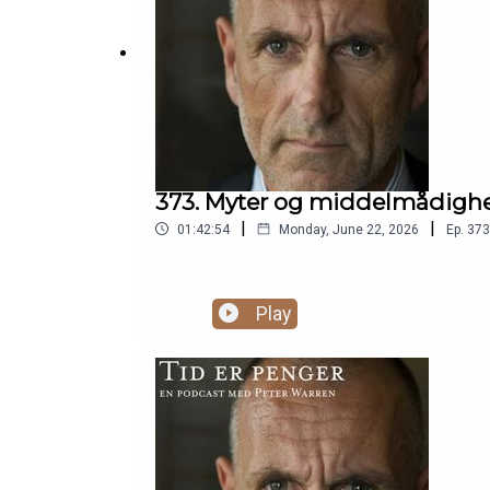
373. Myter og middelmådigh
|
|
01:42:54
Monday, June 22, 2026
Ep.
373
Play