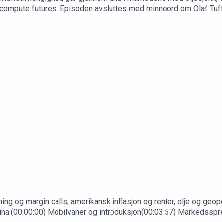
ompute futures. Episoden avsluttes med minneord om Olaf Tufte.
agenter i stedet for skjermtid(21:07) Ukens research: AI-forakten
g kredittmarkedets varsel(44:24) Råvarer og krypto: olje, gass, 
trisk avkastning: premissene folk glemmer(1:06:41) Perpetuals
Olaf Tufte
ng og margin calls, amerikansk inflasjon og renter, olje og geopol
kraina.(00:00:00) Mobilvaner og introduksjon(00:03:57) Markedssp