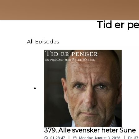
Tid er p
All Episodes
379. Alle svensker heter Sune
|
|
01:28:47
Monday, August 3, 2026
Ep.
37