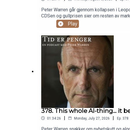
Peter Warren går gjennom kollapsen i Leopol
CDSen og gullprisen sier om resten av mark
prosent(05:23) Citadel kjøper hele aksjebo
Play
Prime brokerage, giring og reguleringen so
valutaintervensjonen noensinne og Bessent
prosent fra toppen(1:07:45) Norske hedgefo
378. This whole AI-thing... it be
|
|
01:34:26
Monday, July 27, 2026
Ep.
378
Peter Warren snakker om nyhetskutt og algo