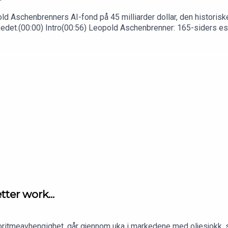
d Aschenbrenners AI-fond på 45 milliarder dollar, den historiske
edet.(00:00) Intro(00:56) Leopold Aschenbrenner: 165-siders ess
ka mens han gifter seg i Carmel(10:49) LTCM, Archegos og hvor
m ble reversert(18:18) Kospi ned 40 prosent på en måned og kor
s notatblokk(40:48) NVIDIA-CDS doblet på en måned, kredittmar
nd og high yield
tter work...
ritmeavhengighet, går gjennom uka i markedene med oljesjokk, s