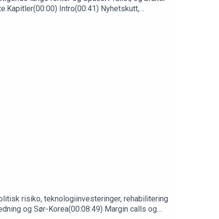
Kapitler(00:00) Intro(00:41) Nyhetskutt,
 i tallene(30:13) Markedet sist uke: oljesjokk,
bitcoin og hetebølge-traden(52:41) Trump-aksjene,
 og ekstrem giring(1:11:49) Compute futures:
itisk risiko, teknologiinvesteringer, rehabilitering
redning og Sør-Korea(00:08:49) Margin calls og