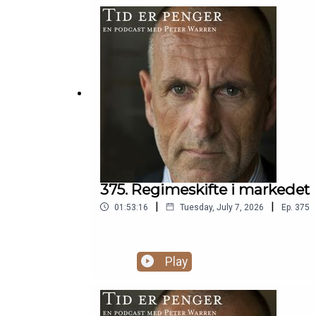
annualisert avkastning(48:19) Ukas marked: 
billigere(59:12) Tabex-sponset: gull og søl
advokathonorarer(1:30:29) Lytterspørsmål:
375. Regimeskifte i markedet
|
|
01:53:16
Tuesday, July 7, 2026
Ep.
375
Play