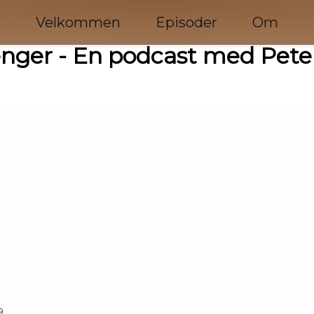
Velkommen
Episoder
Om
enger - En podcast med Pet
9