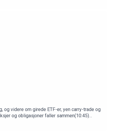
markedsbevegelser(00:49:24) Aksjeplukking og
a, ledelse og dronekrig
ig, og videre om girede ETF-er, yen carry-trade og
aksjer og obligasjoner faller sammen(10:45)
toårig rente(28:30) Tesla-IPO, Nvidia-multippel og
skal betale(46:12) Korreksjon fra sist: