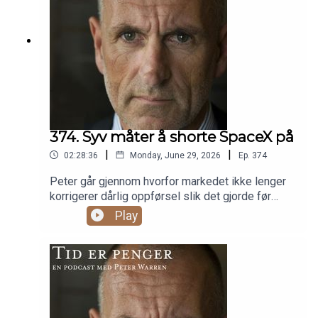
374. Syv måter å shorte SpaceX på
|
|
02:28:36
Monday, June 29, 2026
Ep.
374
Peter går gjennom hvorfor markedet ikke lenger
korrigerer dårlig oppførsel slik det gjorde før
finanskrisen, og bruker hoveddelen på SpaceX-
Play
noteringen og syv måter å shorte selskapet på. I
tillegg kommer en sponset debatt med Skygard i
to deler.