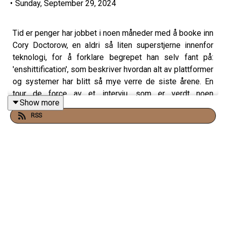
•
Sunday, September 29, 2024
Tid er penger har jobbet i noen måneder med å booke inn
Cory Doctorow, en aldri så liten superstjerne innenfor
teknologi, for å forklare begrepet han selv fant på:
'enshittification', som beskriver hvordan alt av plattformer
og systemer har blitt så mye verre de siste årene. En
tour de force av et intervju, som er verdt noen
Show more
studiepoeng tror vi.
RSS
Dette intervjuet ble først publisert tidlig i sommer på Tid
er pengers Patreon.