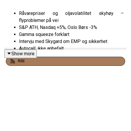
Råvarepriser og oljavolatilitet skyhøy –
flyproblemer på vei
S&P ATH, Nasdaq +5%, Oslo Børs -3%
Gamma squeeze forklart
Intervju med Skygard om EMP og sikkerhet
Autocall: ikke anbefalt
Show more
Hyperliquid mest lønnsom per ansatt
RSS
Presentert av Skygard – skygard.no