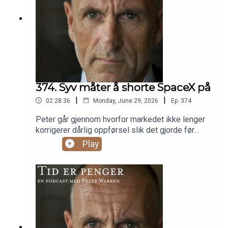
374. Syv måter å shorte SpaceX på
|
|
02:28:36
Monday, June 29, 2026
Ep.
374
Peter går gjennom hvorfor markedet ikke lenger
korrigerer dårlig oppførsel slik det gjorde før
finanskrisen, og bruker hoveddelen på SpaceX-
Play
noteringen og syv måter å shorte selskapet på. I
tillegg kommer en sponset debatt med Skygard i
to deler.