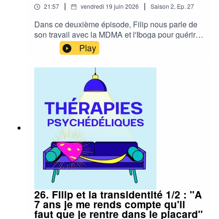
|
|
21:57
vendredi 19 juin 2026
Saison
2
,
Ep.
27
Dans ce deuxième épisode, Filip nous parle de
son travail avec la MDMA et l'Iboga pour guérir
de ses traumatismes, et nous explique pourquoi,
Play
selon lui, guérir est un acte politique.Le mail de
Filip : filip@healwithfil.comSon site internet :
https://healwithfil.com/
26. Filip et la transidentité 1/2 : "A
7 ans je me rends compte qu'il
faut que je rentre dans le placard"