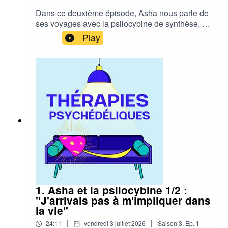
Dans ce deuxième épisode, Asha nous parle de
ses voyages avec la psilocybine de synthèse, et
de ce qu'elle en a retiré.
Play
1. Asha et la psilocybine 1/2 :
"J'arrivais pas à m'impliquer dans
la vie"
|
|
24:11
vendredi 3 juillet 2026
Saison
3
,
Ep.
1