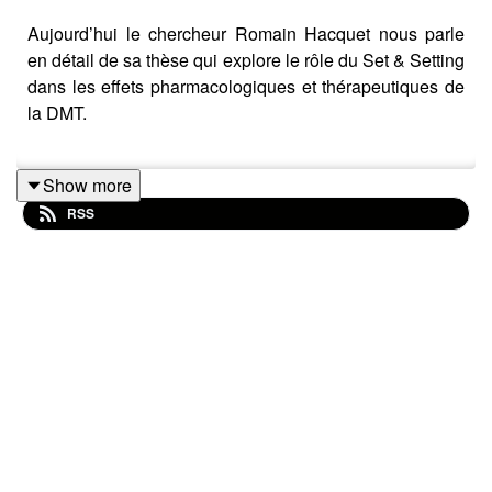
Aujourd’hui le chercheur Romain Hacquet nous parle
en détail de sa thèse qui explore le rôle du Set & Setting
dans les effets pharmacologiques et thérapeutiques de
la DMT.
Show more
RSS
Cliquez ici
pour découvrir mon livre "Qu'est-ce que vous
croyez ?" 🔥
Le lien vers le site du podcast :
https://therapies-
psychedeliques.fr/