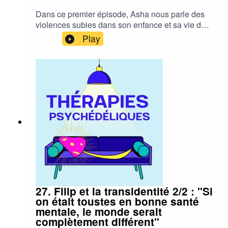
Dans ce premier épisode, Asha nous parle des
violences subies dans son enfance et sa vie de
jeune adulte. TW violences sur enfant et
Play
violences conjugales
27. Filip et la transidentité 2/2 : "Si
on était toustes en bonne santé
mentale, le monde serait
complètement différent"