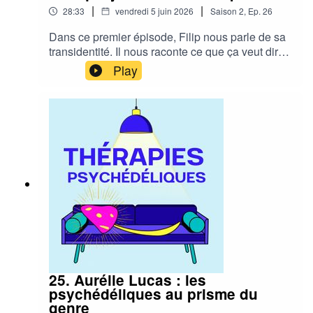
|
|
28:33
vendredi 5 juin 2026
Saison
2
,
Ep.
26
Dans ce premier épisode, Filip nous parle de sa
transidentité. Il nous raconte ce que ça veut dire
pour lui d'être trans, son parcours de transition,
Play
les choix qu'il a dû faire, y compris chirurgicaux,
et pourquoi la transidentité est à la fois un acte
intime et un acte politique. Et dans le deuxième
épisode, on parlera de comment les
psychédéliques ont été des outils de guérison
pour lui, en lien direct avec son histoire.Le mail
de Filip : filip@healwithfil.comSon site internet :
https://healwithfil.com/
25. Aurélie Lucas : les
psychédéliques au prisme du
genre