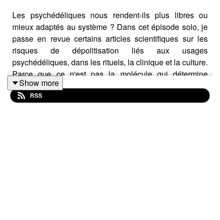
Les psychédéliques nous rendent-ils plus libres ou
mieux adaptés au système ? Dans cet épisode solo, je
passe en revue certains articles scientifiques sur les
risques de dépolitisation liés aux usages
psychédéliques, dans les rituels, la clinique et la culture.
Parce que ce n'est pas la molécule qui détermine
Show more
l'expérience, c'est le monde dans lequel elle circule.
RSS
Biblio
Davies, J., Pace, B. A., & Devenot, N. (2023). Beyond
the psychedelic hype: Exploring the persistence of the
neoliberal paradigm. *Journal of Psychedelic Studies*,
*7*, 9–21. https://doi.org/10.1556/2054.2023.00273