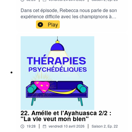
Dans cet épisode, Rebecca nous parle de son
expérience difficile avec les champignons à
psilocybine, causé notamment par un set and
Play
setting qui n'était pas adapté à son mode de
fonctionnement.
22. Amélie et l'Ayahuasca 2/2 :
"La vie veut mon bien"
|
|
19:28
vendredi 10 avril 2026
Saison
2
,
Ep.
22