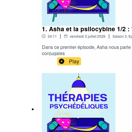
1. Asha et la psilocybine 1/2 :
|
|
24:11
vendredi 3 juillet 2026
Saison
3
,
Ep
Dans ce premier épisode, Asha nous parle d
conjugales
Play