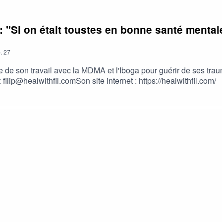
2/2 : "Si on était toustes en bonne santé ment
.
27
 de son travail avec la MDMA et l'Iboga pour guérir de ses trau
: filip@healwithfil.comSon site internet : https://healwithfil.com/