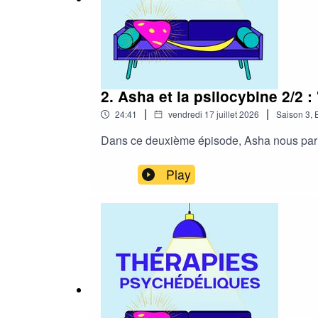
2. Asha et la psilocybine 2/2 :
|
|
24:41
vendredi 17 juillet 2026
Saison
3
,
Dans ce deuxième épisode, Asha nous parle 
Play