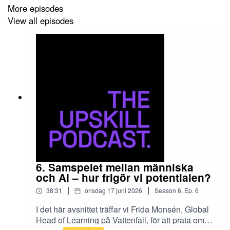
More episodes
View all episodes
6. Samspelet mellan människa
och AI – hur frigör vi potentialen?
|
|
38:31
onsdag 17 juni 2026
Season
6
,
Ep.
6
I det här avsnittet träffar vi Frida Monsén, Global
Head of Learning på Vattenfall, för att prata om