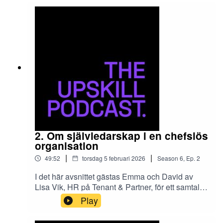
och värderar kompetens för att möta en
arbetsmarknad i snabb förändring – och varför
talangförsörjning måste upp på ledningens
högsta agenda.
2. Om självledarskap i en chefslös
organisation
|
|
49:52
torsdag 5 februari 2026
Season
6
,
Ep.
2
I det här avsnittet gästas Emma och David av
Lisa Vik, HR på Tenant & Partner, för ett samtal
om självledarskap: vad det innebär, varför det är
Play
så avgörande i dagens arbetsliv och vad som
krävs, både av individen och av organisationen,