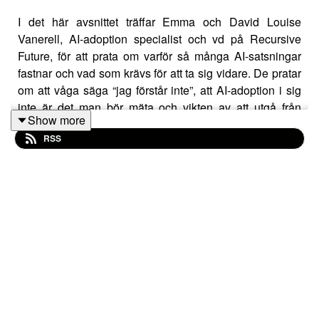
I det här avsnittet träffar Emma och David Louise
Vanerell, AI-adoption specialist och vd på Recursive
Future, för att prata om varför så många AI-satsningar
fastnar och vad som krävs för att ta sig vidare. De pratar
om att våga säga “jag förstår inte”, att AI-adoption i sig
inte är det man bör mäta och vikten av att utgå från
Show more
verksamhetens behov – inte tekniken i sig. Ett avsnitt för
RSS
dig som vill förstå hur AI går från initiativ till faktisk
användning och värdeskapande i vardagen.