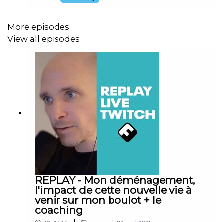
SuccèsHistoires de Mecs → Mon serveur
Discord (venez participer !)→ Journal d'une coloc
père-fille→ Rentrez votre mail ici pour participer
More episodes
à mes stages sur la peur, l'égo et les conflits→
View all episodes
Mon offre de coaching individuel et le programme
collectif→ Mon kit média pour sponsoriser mes
podcasts→ Venez participer à mon podcast→ Le
nouveau site pour Histoires d'Argent !Merci pour
votre fidélité !
REPLAY - Mon déménagement,
l'impact de cette nouvelle vie à
venir sur mon boulot + le
coaching