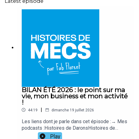
Latest episode
BILAN ÉTÉ 2026 : le point sur ma
vie, mon business et mon activité
!
|
44:19
dimanche 19 juillet 2026
Les liens dont je parle dans cet épisode :→ Mes
podcasts :Histoires de DaronsHistoires de
DaronnesHistoires d'ArgentHistoires de
Play