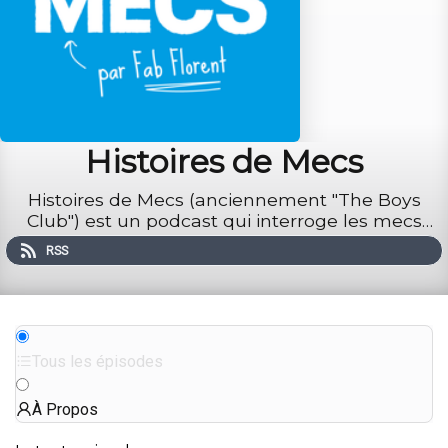
Histoires de Mecs
Histoires de Mecs (anciennement "The Boys
Club") est un podcast qui interroge les mecs
d'aujourd'hui sur ce que ça fait d'être un mec au
RSS
quotidien et qui questionne leur définition de la
masculinité.
Tous les épisodes
À Propos