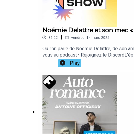
Noémie Delattre et son mec 
|
36:22
vendredi 14 mars 2025
Où l'on parle de Noémie Delattre, de son a
vous au podcast • Rejoignez le DiscordL'épi
coucou@lefabetmymyshow.com👫 MARS & VÉNU
Play
Noémie & Raphaël chez Femme Actuelle🎁 L