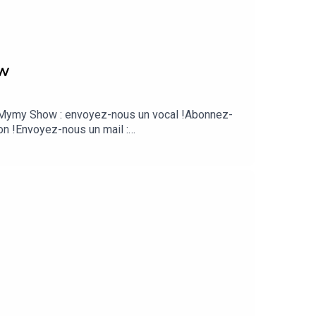
ow
 & Mymy Show : envoyez-nous un vocal !Abonnez-
on !Envoyez-nous un mail :
de son compagnon Raphaël🎁 L'interview de
e Daronnes : épisode 1 épisode 2