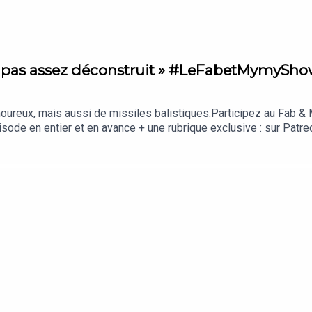
« pas assez déconstruit » #LeFabetMymySh
moureux, mais aussi de missiles balistiques.Participez au Fab
sode en entier et en avance + une rubrique exclusive : sur Patre
SNoémie Delattre, son « célicouple » et la déconstruction 
a « réponse » de Noémie & Raphaël🎁 Noémie dans Histoires d