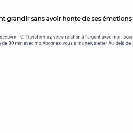
t grandir sans avoir honte de ses émotions
couvrir : 💪 Transformez votre relation à l’argent avec moi : pour
 de 30 min avec moiAbonnez-vous à ma newsletter Au-delà de l'
eon / envoyez-moi de l'argent par CB ou par Paypal🎤 Vous voul
fère qu'on se rencontre et qu'on fasse l'interview en face-à-fac
 Insta et sur Twitch💬 Pour rejoindre et discuter avec mes audit
et des liens !➡️ IMPORTANT ! Abonnez-vous à mes podcasts :Mett
ires de DaronsHistoires de DaronnesHistoires d'ArgentHistoi