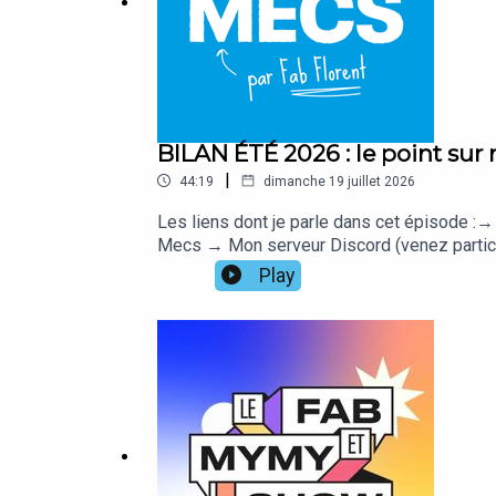
BILAN ÉTÉ 2026 : le point sur 
|
44:19
dimanche 19 juillet 2026
Les liens dont je parle dans cet épisode 
Mecs → Mon serveur Discord (venez participe
les conflits→ Mon offre de coaching indiv
Play
podcast→ Le nouveau site pour Histoires d'A