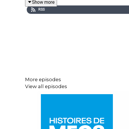
Show more
Achetez un micro USB pas cher sur fnac.co
RSS
Pour participer à mes podcasts, rdv sur ce
Livre Vos parents ne sont plus vos parents 
En savoir plus sur mon offre de coaching :
po
Merci à toutes et à tous de me suivre depuis parfo
More episodes
View all episodes