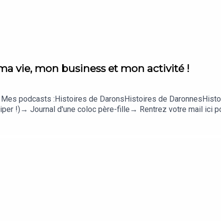
ma vie, mon business et mon activité !
:→ Mes podcasts :Histoires de DaronsHistoires de DaronnesHisto
r !)→ Journal d'une coloc père-fille→ Rentrez votre mail ici pou
iduel et le programme collectif→ Mon kit média pour sponsoris
rgent !Merci pour votre fidélité !