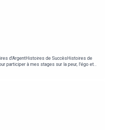
ires d'ArgentHistoires de SuccèsHistoires de
r participer à mes stages sur la peur, l'égo et
er mes podcasts→ Venez participer à mon