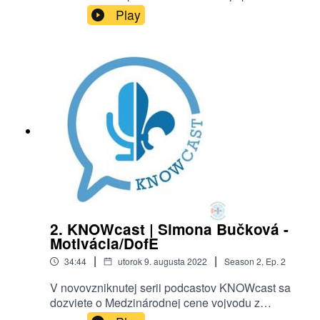
SCOUTcastu sa dozviete prečo bola naša
Play
pauza, aká bola naša motivácia za týmto
podcastom a taktiež aj niečo o našom lete.
Prajeme vám príjemné počúvanie nech už ste
kdekoľvek! ⚜️
2. KNOWcast | Simona Bučková -
Motivácia/DofE
|
|
34:44
utorok 9. augusta 2022
Season
2
,
Ep.
2
V novovzniknutej serii podcastov KNOWcast sa
dozviete o Medzinárodnej cene vojvodu z
Edinburghu (DofE) - o jej priebehu, čo obnáša