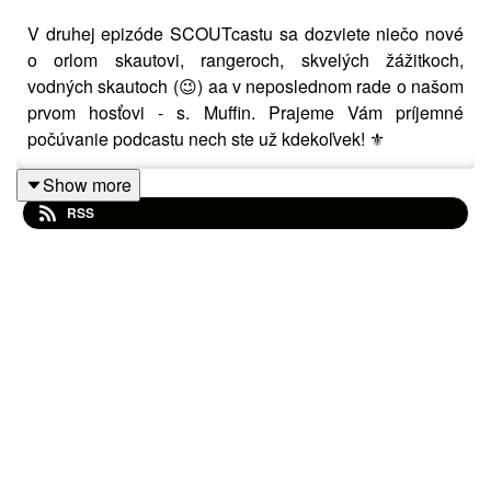
V druhej epizóde SCOUTcastu sa dozviete niečo nové
o orlom skautovi, rangeroch, skvelých žážitkoch,
vodných skautoch (😉) aa v neposlednom rade o našom
prvom hosťovi - s. Muffin. Prajeme Vám príjemné
počúvanie podcastu nech ste už kdekoľvek! ⚜️
Show more
RSS