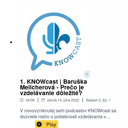
môcť nazrieť do Zvedovho osobného života,
skautských zážitkov a začiatkov v skautingu.
Taktiež vám Zved (alebo Julko?) porozpráva
niečo málo o jeho skúsenosti s VLŠ Safari.
Prajeme vám príjemné počúvanie nech už ste
kdekoľvek! ⚜️
1. KNOWcast | Baruška
Melicherová - Prečo je
vzdelávanie dôležité?
|
|
34:08
utorok 14. júna 2022
Season
2
,
Ep.
1
V novovzniknutej serii podcastov KNOWcast sa
dozviete niečo o potrebnosti vzdelávania v
každom skautskom živote od odborníčky na
Play