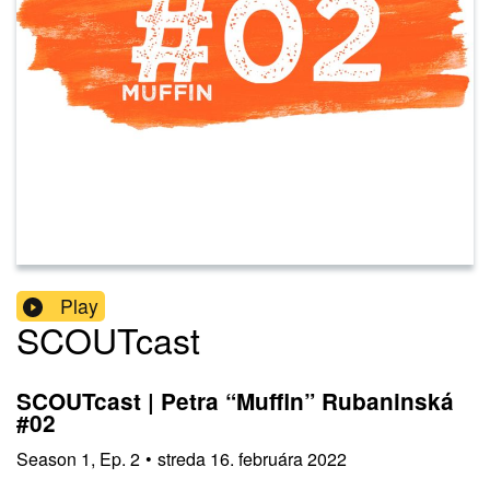
Play
SCOUTcast
SCOUTcast | Petra “Muffin” Rubaninská
#02
Season
1
,
Ep.
2
•
streda 16. februára 2022