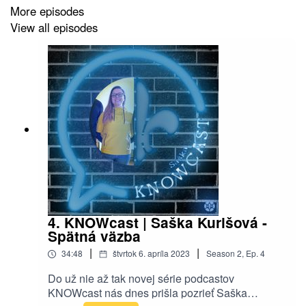
More episodes
View all episodes
4. KNOWcast | Saška Kurišová -
Spätná väzba
|
|
34:48
štvrtok 6. apríla 2023
Season
2
,
Ep.
4
Do už nie až tak novej série podcastov
KNOWcast nás dnes prišla pozrieť Saška