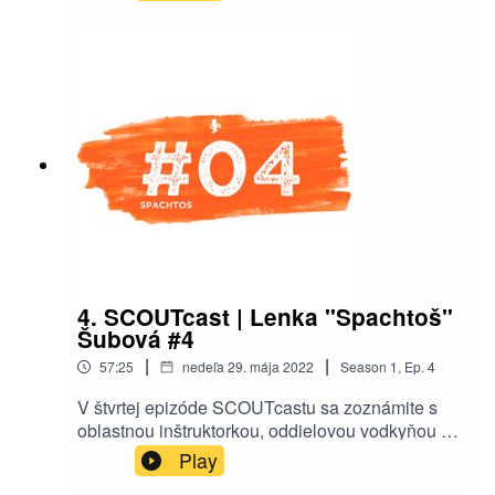
vzdelávanie - s. Baruš, avšak samozrejme
netreba zabudnúť aj na nášho hosťa, o ktorom sa
tiež niečo málo dozviete. Prajeme vám príjemné
počúvanie nech už ste kdekoľvek! ⚜️
4. SCOUTcast | Lenka "Spachtoš"
Šubová #4
|
|
57:25
nedeľa 29. mája 2022
Season
1
,
Ep.
4
V štvrtej epizóde SCOUTcastu sa zoznámite s
oblastnou inštruktorkou, oddielovou vodkyňou a
predovšetkým vtipnou osobou, Lenkou a.k.a.
Play
Spachtošom. Okrem jej osobného života Vám