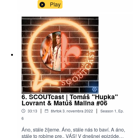
o táboroch v Amerike, do ktorých sa môžeš aj TY
Play
zapojiť! Brat Kebab vám porozpráva o jeho
skúsenostiach z jeho cesty na takýto tábor a
taktiež aj ako sa na taký tábor dostať. Prajeme
vám príjemné počúvanie nech už ste kdekoľvek!
6. SCOUTcast | Tomáš "Hupka"
Lovrant & Matúš Malina #06
|
|
33:13
štvrtok 3. novembra 2022
Season
1
,
Ep.
6
Áno, stále žíjeme. Áno, stále nás to baví. A áno,
stále to robíme pre.. VÁS! V dnešnej epizóde