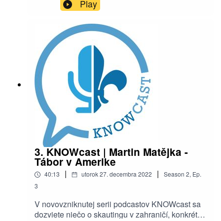
Kurišová, ktorá Vám porozpráva čosi o spätnej
Play
väzbe. Či už o tom, ako ju dávať, tak aj o tom, ako
ju prijímať. Prajeme vám príjemné počúvanie
nech už ste kdekoľvek! ⚜️Tento podcast je v
spolupráci so Západoslovenskou skautskou
oblasťou a nadáciou ZSE
3. KNOWcast | Martin Matějka -
Tábor v Amerike
|
|
40:13
utorok 27. decembra 2022
Season
2
,
Ep.
3
V novovzniknutej serii podcastov KNOWcast sa
dozviete niečo o skautingu v zahraničí, konkrétne