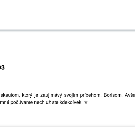
03
skautom, ktorý je zaujimávý svojim príbehom, Borisom. Avš
emné počúvanie nech už ste kdekoľvek! ⚜️