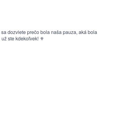
u sa dozviete prečo bola naša pauza, aká bola
už ste kdekoľvek! ⚜️