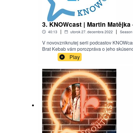
3. KNOWcast | Martin Matějka 
|
|
40:13
utorok 27. decembra 2022
Season
V novovzniknutej serii podcastov KNOWcast 
Brat Kebab vám porozpráva o jeho skúsenost
nech už ste kdekoľvek!
Play