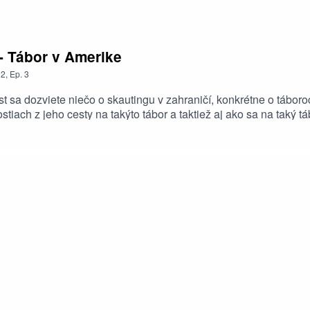
- Tábor v Amerike
2
,
Ep.
3
sa dozviete niečo o skautingu v zahraničí, konkrétne o táboroc
iach z jeho cesty na takýto tábor a taktiež aj ako sa na taký 