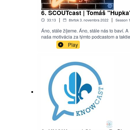
6. SCOUTcast | Tomáš "Hupka"
|
|
33:13
štvrtok 3. novembra 2022
Season
Áno, stále žíjeme. Áno, stále nás to baví.
naša motivácia za týmto podcastom a takti
Play