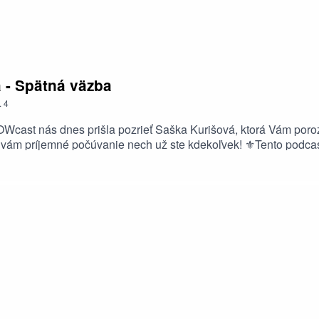
 - Spätná väzba
.
4
Wcast nás dnes prišla pozrieť Saška Kurišová, ktorá Vám porozp
eme vám príjemné počúvanie nech už ste kdekoľvek! ⚜️Tento podc