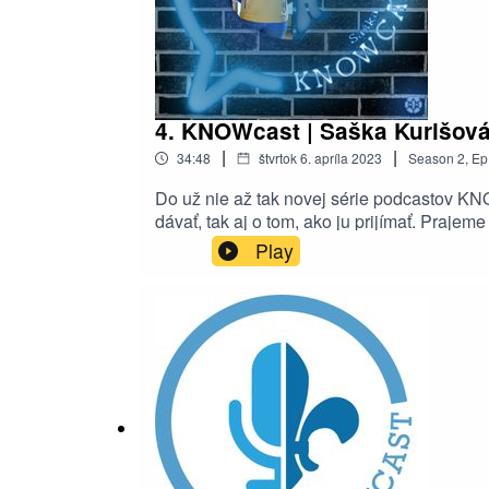
4. KNOWcast | Saška Kurišová
|
|
34:48
štvrtok 6. apríla 2023
Season
2
,
Ep
Do už nie až tak novej série podcastov KNO
dávať, tak aj o tom, ako ju prijímať. Praj
skautskou oblasťou a nadáciou ZSE
Play