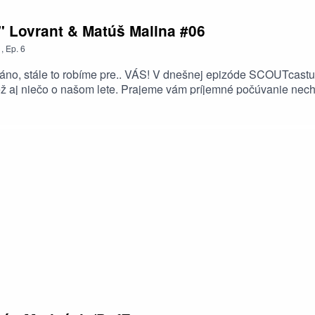
 Lovrant & Matúš Malina #06
1
,
Ep.
6
 A áno, stále to robíme pre.. VÁS! V dnešnej epizóde SCOUTcast
ež aj niečo o našom lete. Prajeme vám príjemné počúvanie nech 