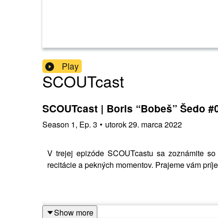
Play
SCOUTcast
SCOUTcast | Boris “Bobeš” Šedo #
Season
1
,
Ep.
3
•
utorok 29. marca 2022
V trejej epizóde SCOUTcastu sa zoznámite so 
recitácie a pekných momentov. Prajeme vám príj
Show more