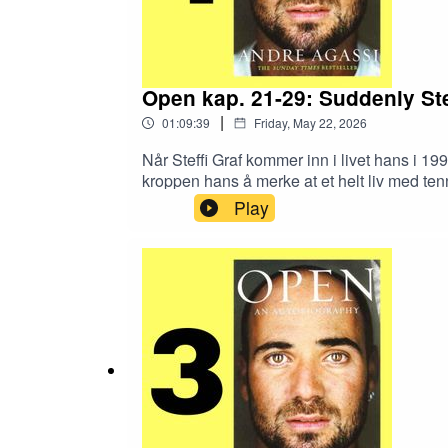
Open kap. 21-29: Suddenly Ste
|
01:09:39
Friday, May 22, 2026
Når Steffi Graf kommer inn i livet hans i 19
kroppen hans å merke at et helt liv med ten
vi Andre Agassis selvbiografi Open, del for 
Play
gang. Open tar oss med på innsida av Andre 
på tennishistorier.no/open.00:00:00 Hele 
Tatoveringer: Spørre partner først eller ikk
perfekte match av spiller og trener00:53:4
hjelper du podcasten å vokse:Spotify: Gi 
oss noen stjerner.Sosiale medier: Del episod
post@tennishistorier.no.---Innspilt i Stav