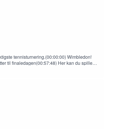
iktigste tennisturnering.(00:00:00) Wimbledon!
tter til finaledagen(00:57:48) Her kan du spille
s://www.tennishistorier.no/wimbledon-
 på avstemningene og kommentér episodene.Apple
e tennisvenner.IRL: Fortell om podcasten til alle
ende/produksjon: Jostein Gjertsen og Åsmund Ådnøy.