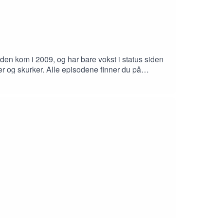
a den kom i 2009, og har bare vokst i status siden
er og skurker. Alle episodene finner du på
rkus og et spetakkel for Andre Agassi. Han blir
 ledelse, men da han taper finalen i US Open
-Innspilt i Stavanger i april