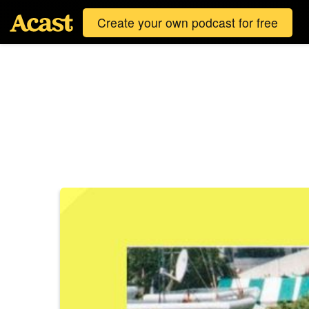
Create your own podcast for free