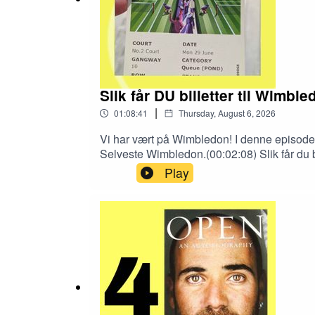
---
Innspilt i april 2026.
Slik får DU billetter til Wimbl
Medvirkende/produksjon: Jostein Gjertsen og Å
|
01:08:41
Thursday, August 6, 2026
Episodefoto: Roland Garros i 2006. (Foto: Åsmu
Vi har vært på Wimbledon! I denne episoden 
Selveste Wimbledon.(00:02:08) Slik får du bi
(kunst)grastennis i London nesten gratis(01
Play
billetter.Liker du Tennishistorier? Slik h
Podcasts: Skriv en anmeldelse og gi oss noe
dine tennisvenner! :-)Skriv til oss: post@t