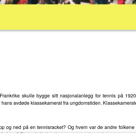
ankrike skulle bygge sitt nasjonalanlegg for tennis på 1920
er hans avdøde klassekamerat fra ungdomstiden. Klassekamerat
p og ned på en tennisracket? Og hvem var de andre folkene so
hieu? Bli med tilbake til røttene av verdens viktigste grusturn