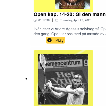
Open kap. 14-20: Gi den mann
|
01:17:39
Thursday, April 23, 2026
I vår leser vi Andre Agassis selvbiografi Op
den gang. Open tar oss med på innsida av An
tennishistorier.no/open.Tredje episode: Mid
Play
kjæreste med Barbra Streisand og Brooke Sh
1995 - Pete Sampras, selvsagt - begynner alt 
2026.Medvirkende/produksjon: Jostein Gj