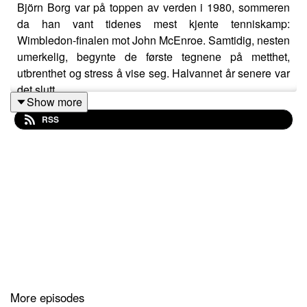
Björn Borg var på toppen av verden i 1980, sommeren
da han vant tidenes mest kjente tenniskamp:
Wimbledon-finalen mot John McEnroe. Samtidig, nesten
umerkelig, begynte de første tegnene på metthet,
utbrenthet og stress å vise seg. Halvannet år senere var
det slutt.
Show more
RSS
Björn Borg har vært en myte like mye som en
tennisspiller i de nesten femti årene som er gått siden
hans storhetstid. Vi graver oss ned i SPILLEREN Borgs
storslagne sesong 1980, den siste hvor han var fullt
fokusert om å slå enda en ball over nettet. I birollene:
Jimmy Connors, John McEnroe, Ivan Lendl og Vitas
Gerulaitis.
More episodes
Takk til Tomas Gustafsson, som leser utdragene fra