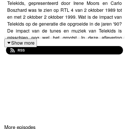
Telekids, gepresenteerd door Irene Moors en Carlo
Boszhard was te zien op RTL 4 van 2 oktober 1989 tot
en met 2 oktober 2 oktober 1999. Wat is de impact van
Telekids op de generatie die opgroeide in de jaren '90?
De impact van de tunes en muziek van Telekids is
misschien nog wel het grootst. In deze aflevering
Show more
vertellen radiomakers daarover. Wat maakte de muziek
RSS
van Telekids zo iconisch? Hoor je stiekem een beetje
Telekids als je de vandaag de dag radio aanzet? Je
hoort onder meer Qmusic-dj Kai Merckx en 3FM-dj Rob
Janssen.
Gasten: Jordy van Eijndhoven, Mattie Valk, Kai Merckx
en Rob Janssen.
De fragmenten die te horen zijn in deze podcast zijn
afkomstig van RTL 4.
More episodes