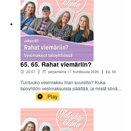
Långin vieraana on Kiinteistöliiton vanhempi
lakiasiantuntija Tapio Haltia.
65. 65. Rahat viemäriin?
|
|
22:57
perjantaina 17. huhtikuuta 2026
Ep.
65
Tuntuuko vesimaksu liian suurelta? Kuka
taloyhtiön vesimaksuista päättää, ja mistä siinä
oikeasti maksetaan?Tuoreessa Taloyhtikuplan
Play
podcast-jaksossa käydään läpi asukkaita
mietityttäviä kysymyksiä ja tärkeimpiä lukuja.
Miloin vesimittarit ovat pakolliset, pitääkö
"vakiovieraan" maksaa vedestä ja miten
laskussa voi oikeasti säästää.Jonna Långin