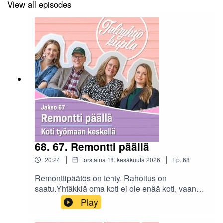
View all episodes
68. 67. Remontti päällä
|
|
20:24
torstaina 18. kesäkuuta 2026
Ep.
68
Remonttipäätös on tehty. Rahoitus on
saatu.Yhtäkkiä oma koti ei ole enää koti, vaan
osa taloyhtiön työmaata – kuvaan astuvat
Play
aikataulut, säännöt ja joka paikkaan leviävä
pöly.Remontti päällä - Koti työmaan keskellä -