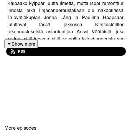
Kaipaako kylppäri uutta ilmettä, mutta isopi remontti ei
innosta eikä linjasaneeraustakaan ole näköpiirissä.
Taloyhtiökuplan Jonna Lång ja Pauliina Haapsaari
jututtavat tässä jaksossa Kiinteistöliiton
rakennusteknistä asiantuntijaa Anssi Väätäistä, joka
kertoo millä kevyemmillä keinoilla kylpyhuoneesta saa
Show more
edustuskelpoisen. Kuuntelemalla selviää voiko
RSS
esimerkiksi peltikylppärin päällelaatoittaa ja
hyväksyisikö Anssi kontatkimuovia omaan
kylpyhuoneeseensa. Entä milloin täytyy tehdä
muutostyöilmoitus taloyhtiölle?
Löydät meidät Instagramista @taloyhtiokupla_podcast
www.instagram.com/taloyhtiokupla_podcast
More episodes