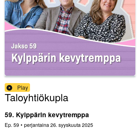
Play
Taloyhtiökupla
59. Kylppärin kevytremppa
Ep.
59
•
perjantaina 26. syyskuuta 2025