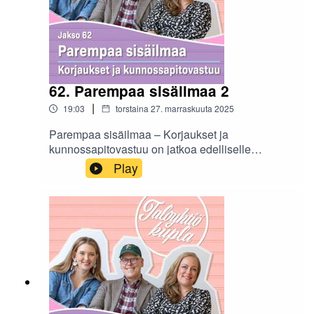
Tuomala. Asumisen hintaa avataan niin
omistusasujan kuin vuokralaisenkin
näkökulmasta.
62. Parempaa sisäilmaa 2
|
19:03
torstaina 27. marraskuuta 2025
Parempaa sisäilmaa – Korjaukset ja
kunnossapitovastuu on jatkoa edelliselle
jaksolle, jossa käsiteltiin sisäilmaongelmien
Play
tunnistamista.Jaksossa Taloyhtiökuplan Jonna,
vanhempi lakimies Minna Anttila ja Helsingin
kaupungin terveystarkastaja Raisa Iivari käyvät
läpi kuka korjaa löytyneet vauriot ja mitä asukas
voi tehdä, jos taloyhtiö ei ryhdy toimenpiteisiin.