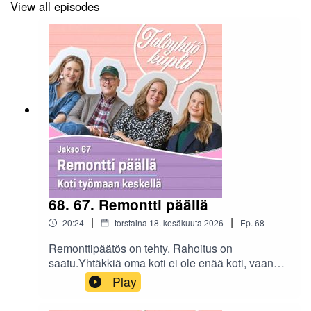
View all episodes
www.instagram.com/taloyhtiokupla_podcast
68. 67. Remontti päällä
|
|
20:24
torstaina 18. kesäkuuta 2026
Ep.
68
Remonttipäätös on tehty. Rahoitus on
saatu.Yhtäkkiä oma koti ei ole enää koti, vaan
osa taloyhtiön työmaata – kuvaan astuvat
Play
aikataulut, säännöt ja joka paikkaan leviävä
pöly.Remontti päällä - Koti työmaan keskellä -