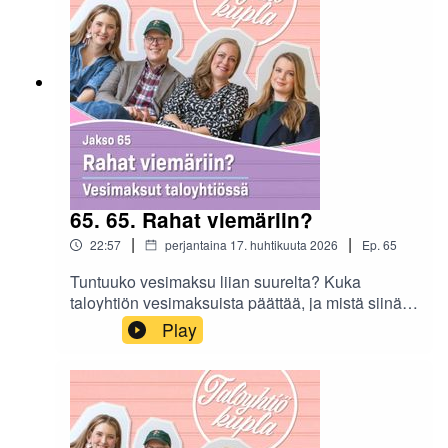
Långin vieraana on Kiinteistöliiton vanhempi
lakiasiantuntija Tapio Haltia.
65. 65. Rahat viemäriin?
|
|
22:57
perjantaina 17. huhtikuuta 2026
Ep.
65
Tuntuuko vesimaksu liian suurelta? Kuka
taloyhtiön vesimaksuista päättää, ja mistä siinä
oikeasti maksetaan?Tuoreessa Taloyhtikuplan
Play
podcast-jaksossa käydään läpi asukkaita
mietityttäviä kysymyksiä ja tärkeimpiä lukuja.
Miloin vesimittarit ovat pakolliset, pitääkö
"vakiovieraan" maksaa vedestä ja miten
laskussa voi oikeasti säästää.Jonna Långin