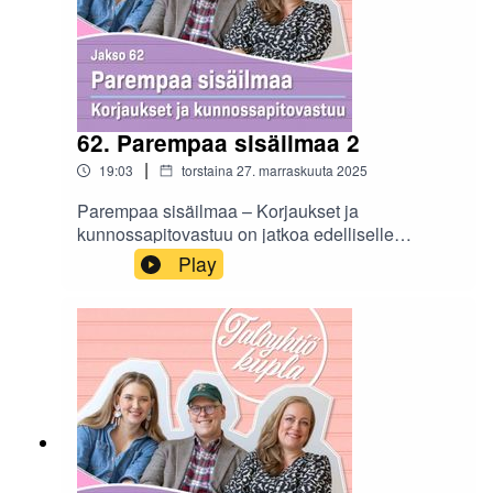
Tuomala. Asumisen hintaa avataan niin
omistusasujan kuin vuokralaisenkin
näkökulmasta.
62. Parempaa sisäilmaa 2
|
19:03
torstaina 27. marraskuuta 2025
Parempaa sisäilmaa – Korjaukset ja
kunnossapitovastuu on jatkoa edelliselle
jaksolle, jossa käsiteltiin sisäilmaongelmien
Play
tunnistamista.Jaksossa Taloyhtiökuplan Jonna,
vanhempi lakimies Minna Anttila ja Helsingin
kaupungin terveystarkastaja Raisa Iivari käyvät
läpi kuka korjaa löytyneet vauriot ja mitä asukas
voi tehdä, jos taloyhtiö ei ryhdy toimenpiteisiin.