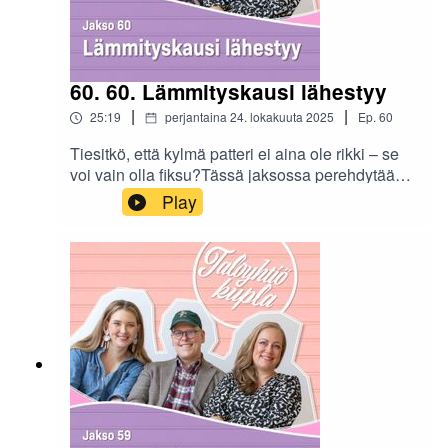
60. 60. Lämmityskausi lähestyy
|
|
25:19
perjantaina 24. lokakuuta 2025
Ep.
60
Tiesitkö, että kylmä patteri ei aina ole rikki – se
voi vain olla fiksu?Tässä jaksossa perehdytään
lämmityskauden saloihin: miksi kotona tuntuu
Play
kylmältä, mitä kaukolämpö oikeasti tarkoittaa ja
miten taloyhtiön hallitus voi vaikuttaa
asumiskustannuksiin. Mukana myös insinöörien
nerokkuutta ja tulevaisuudenkuvaa, jossa
esiintyy suuria vedenkeittimiä ja pieniä
ydinvoimaloita, jotka saattavat lämmittää
kokonaisia kortteleita.Kuuntele jakso ja selvitä,
miksi lämpö ei aina ole tunne vaan myös
säädettävä fakta.Lämmityskausi lähestyy
jaksossa Taloyhtiökupla-podcastin Jonnan ja
Jannen vieraaksi istahtaa Kiinteistöliiton johtava
asiantuntija (energia ja ilmasto) Petri