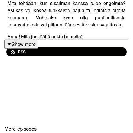
Mitä tehdään, kun sisäilman kanssa tulee ongelmia?
Asukas voi kokea tunkkaista hajua tai erilaisia oireita
kotonaan. Mahtaako kyse olla puutteellisesta
ilmanvaihdosta vai piiloon jääneestä kosteusvauriosta.
Apua! Mitä jos täällä onkin hometta?
Show more
Tässä jaksossa kerrotaan miten ongelmat syntyvät, ja
RSS
miten niitä voidaan tutkia. Taloyhtiökuplan Jonna Långin
mukana keskustelemassa ovat Helsingin kaupungin
ympäristötarkastaja Raisa Iivari ja Kiinteistöliiton
vanhempi lakimies Minna Anttila.
Parempaa sisäilmaa jakson toisessa osassa
perehdytään ongelman korjaamiseen ja vastuunjakoon.
Jakso julkaistaan 27.11.
Löydät meidät Instagramista @taloyhtiokupla_podcast
More episodes