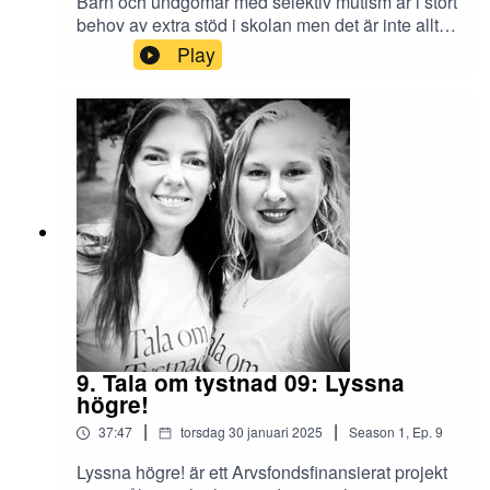
Barn och undgomar med selektiv mutism är i stort
behov av extra stöd i skolan men det är inte alltid
en självklarhet att de får det. Hör intervjun med
Play
Anna Grape, rådgivare specialpedagogiskt stöd
på SPSM, hur skolan bättre kan stötta dessa
elever. Vilka verktyg finns till hands och vilken
hjälp har eleven faktiskt rätt till. Redigering och
klipp: Teresia Viska. Musik: Ballad de Bleu/Björn
Twerin.Lyssna högre! är ett Arvsfondsprojekt hos
föreningen Tala om tystnad.
9. Tala om tystnad 09: Lyssna
högre!
|
|
37:47
torsdag 30 januari 2025
Season
1
,
Ep.
9
Lyssna högre! är ett Arvsfondsfinansierat projekt