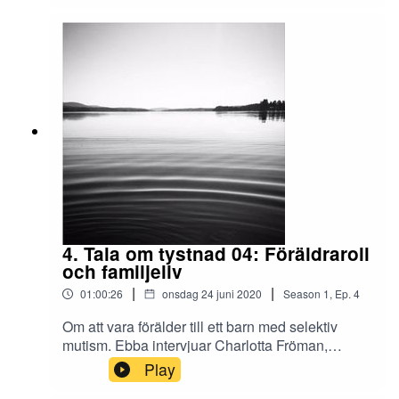
upplevde sin talängslan och hur hon successivt
jobbade sig ur den. Redigering och klipp: Teresia
Viska. Musik: Ballad de Bleu/Björn Twerin. Tala
om Tystnad är ett Arvsfondsprojekt hos
Lokomotiv Bollnäs i samarbete med ABF.
4. Tala om tystnad 04: Föräldraroll
och familjeliv
|
|
01:00:26
onsdag 24 juni 2020
Season
1
,
Ep.
4
Om att vara förälder till ett barn med selektiv
mutism. Ebba intervjuar Charlotta Fröman,
logoped, som arbetar med tysta barn och deras
Play
familjer. Vad är de största utmaningarna? Hur