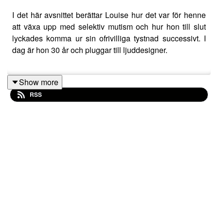
I det här avsnittet berättar Louise hur det var för henne
att växa upp med selektiv mutism och hur hon till slut
lyckades komma ur sin ofrivilliga tystnad successivt. I
dag är hon 30 år och pluggar till ljuddesigner.
Show more
Redigering och klipp: Teresia Viska. Musik: Ballad de
RSS
Bleu/Björn Twerin.
Lyssna högre! är ett Arvsfondsprojekt hos föreningen
Tala om tystnad.