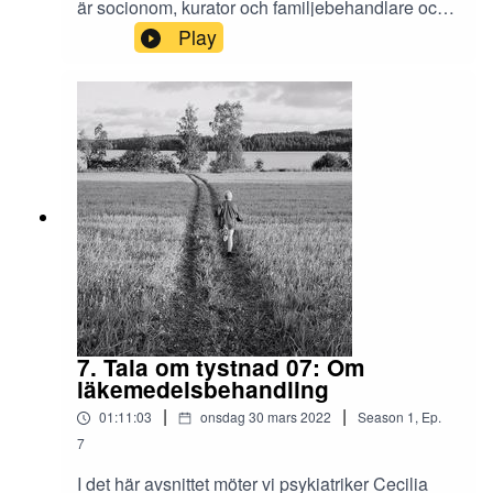
är socionom, kurator och familjebehandlare och
har jobbat länge på BRIS om vikten av att
Play
bemöta varje barn på ett bekräftande sätt. Vi
pratade också om vikten av att våga prata om
känslor och hur man är en bra kompis till någon
som inte vågar prata. Redigering och klipp:
Teresia Viska. Musik: Ballad de Bleu/Björn
Twerin. Tala om tystnad är ett Arvsfondsprojekt
hos Lokomotiv Bollnäs i samarbete med ABF.
7. Tala om tystnad 07: Om
läkemedelsbehandling
|
|
01:11:03
onsdag 30 mars 2022
Season
1
,
Ep.
7
I det här avsnittet möter vi psykiatriker Cecilia