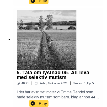
Play
påverka familjelivet när man har ett barn med
ångest. Redigering och klipp: Teresia Viska.
Musik: Ballad de Bleu/Björn Twerin. Tala om
Tystnad är ett Arvsfondsprojekt hos Lokomotiv
Bollnäs i samarbete med ABF.
5. Tala om tystnad 05: Att leva
med selektiv mutism
|
|
48:21
tisdag 6 oktober 2020
Season
1
,
Ep.
5
I det här avsnittet möter vi Emma Rendel som
hade selektiv mutsim som barn. Idag är hon 44 år
och undervisar i visuell kommunikation och
Play
illustration på Konstfack. Vi får höra om hur hon