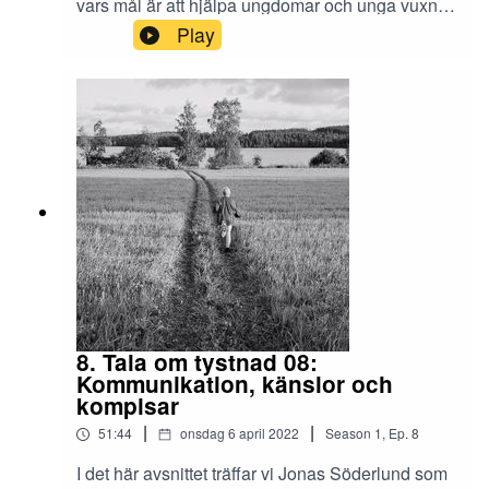
vars mål är att hjälpa ungdomar och unga vuxna
med selektiv mutism, Hör projektledarna
Play
Johanna Syrén och Ebba Zettergren prata om
varför projektet kom till och varför det
behövs.Redigering och klipp: Teresia Viska.
Musik: Ballad de Bleu/Björn Twerin.Lyssna
högre! är ett Arvsfondsprojekt hos föreningen
Tala om tystnad.
8. Tala om tystnad 08:
Kommunikation, känslor och
kompisar
|
|
51:44
onsdag 6 april 2022
Season
1
,
Ep.
8
I det här avsnittet träffar vi Jonas Söderlund som