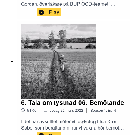
Gordan, överläkare på BUP OCD-teamet i
Stockholm. Vi pratar om läkemedelsbehandling
Play
och om selektiv mutism i kombination med
autism. Tack Cecilia för din stora kunskap och
värdefulla information! Redigering och klipp:
Teresia Viska. Musik: Ballad de Bleu/Björn
Twerin. Tala om tystnad är ett Arvsfondsprojekt
hos Lokomotiv Bollnäs i samarbete med ABF.
6. Tala om tystnad 06: Bemötande
|
|
54:00
tisdag 22 mars 2022
Season
1
,
Ep.
6
I det här avsnittet möter vi psykolog Lisa Kron
Sabel som berättar om hur vi vuxna bör bemöta
barn med selektiv mutism, men också hur det kan