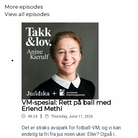
straffesaker om de ulike kryssende hensynene
More episodes
som gjør seg gjeldende ved dekning av slike
View all episodes
saker? Mellom tragedie og underholdning,
ytringsfrihet og personvern, vesentlige og
uvesentlige opplysninger - og den tidvis uhellige
symbiosen mellom de redaktørstyrte og sosiale
medier? Anine spør, den erfarne og tenksomme
krimjournalisten Øystein Milli, som deler Anines
mål om å forklare kronglete juss på forståelige
måter, svarer. Takk&lov!
VM-spesial: Rett på ball med
Erlend Methi
|
49:24
Thursday, June 11, 2026
Det er straks avspark for fotball-VM, og vi kan
endelig ta fri fra jus noen uker. Eller? Også i