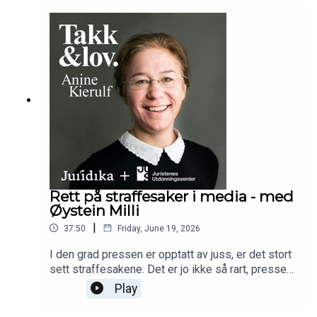
Rett på straffesaker i media - med
Øystein Milli
|
37:50
Friday, June 19, 2026
I den grad pressen er opptatt av juss, er det stort
sett straffesakene. Det er jo ikke så rart, pressen
er jo her for Folk Flest, og også vi er er mest
Play
opptatt av krim. Men hvordan
tenker journalistene som skriver eller podder om