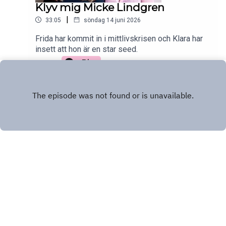
Klyv mig Micke Lindgren
|
33:05
söndag 14 juni 2026
Frida har kommit in i mittlivskrisen och Klara har
insett att hon är en star seed.
Play
INSTAGRAM
Copyright
Frida Lund och Klara Doktorow
Hosted with ❤️ by
Acast