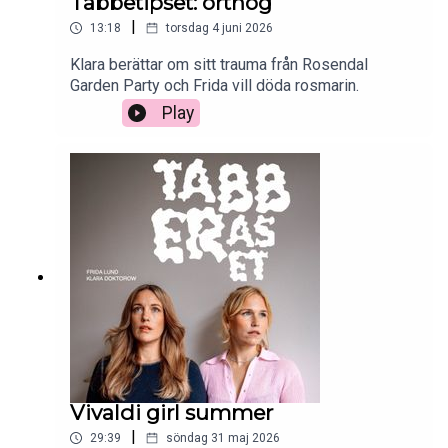
Tabbetipset: örthög
|
13:18
torsdag 4 juni 2026
Klara berättar om sitt trauma från Rosendal
Garden Party och Frida vill döda rosmarin.
Play
Vivaldi girl summer
|
29:39
söndag 31 maj 2026