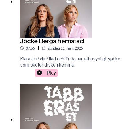
Jocke Bergs hemstad
|
37:56
söndag 22 mars 2026
Klara är r*vkn*llad och Frida har ett osynligt spöke
som sköter disken hemma.
Play