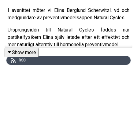
I avsnittet möter vi Elina Berglund Scherwitzl, vd och
medgrundare av preventivmedelsappen Natural Cycles.
Ursprungsidén till Natural Cycles föddes när
partikelfysikern Elina själv letade efter ett effektivt och
mer naturligt alterntiv till hormonella preventivmedel.
Show more
I avsnittet berättar Elina om sin tid som forskare på Cern
RSS
där hon var med och upptäckte Higgs-partikeln 2012, hur
synen på femtech, alltså teknik som fokuserar på
kvinnors hälsa, har förändrats under det senaste
decenniet och hur det kändes att hamna mitt i en
mediestorm när Natural Cycles-appen anmäldes till
Läkemedelsverket.