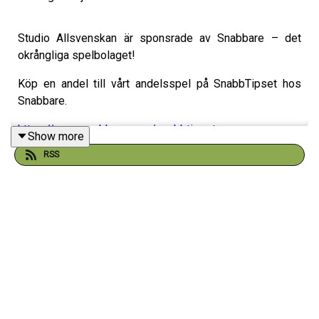
Studio Allsvenskan är sponsrade av Snabbare – det
okrångliga spelbolaget!
Köp en andel till vårt andelsspel på SnabbTipset hos
Snabbare.
https://www.snabbare.com/snabbtipset-
Show more
studioallsvenskan
RSS
18+ | Stödlinjen.se | Spela Ansvarsfullt
Studio Allsvenskan sponsras av Cancerfonden. Var med
och bidra till vår poddbössa här:
https://www.cancerfonden.se/insamlingar/studio-
allsvenskans-bossa