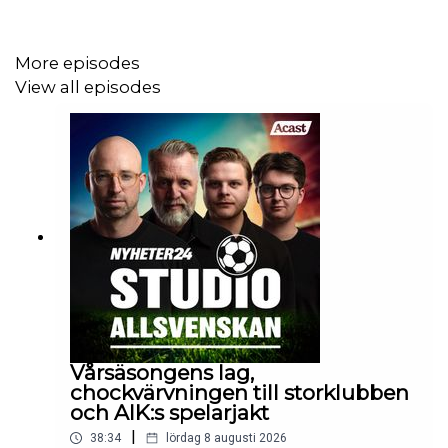
Årets bästa sportdeal är här! TV4 Play och Studio
Allsvenskan har ett samarbete där du kan se
More episodes
Allsvenskan, Superettan, La Liga och Serie A plus massa
View all episodes
mer med ett galet vasst erbjudande – för enbart 349
kronor i månaden i sex månader. Gå in
på
https://www.tv4play.se/kampanj/studioallsvenskan
för
att ta del av erbjudandet!
Det är lördag och Tim och Hugo håller sin vana trogen
genom att snacka upp den kommande omgången i
Allsvenskan.
Vårsäsongens lag,
Vi går igenom match för match i kronologisk ordning och
chockvärvningen till storklubben
spekulerar i både laguttagningar men även hur
och AIK:s spelarjakt
matchbilden kommer att se ut.
|
38:34
lördag 8 augusti 2026