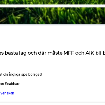
s bästa lag och där måste MFF och AIK bli b
t okrångliga spelbolaget!
hos Snabbare.
svenskan