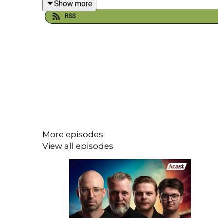
Show more
RSS
Studio Allsvenskan sponsras av Cancerfonden. Var
Årets bästa sportdeal är här! TV4 Play och Studio
galet vasst erbjudande – för enbart 349 kronor i 
Vi har äran att välkomna fotbollstränaren Andreas B
More episodes
Han figurerar i dag både i Expressens podd om All
View all episodes
Vi bränner av en faktaruta på nästan 40 minuter där
Vilka lag har han varit riktigt nära att ta över? H
Därefter kör vi ett rejält fokus på Allsvenskan 202