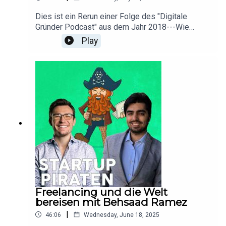
fehlen 400 000€".Dies ist eine etwas andere
Folge als wir sie sonst im Digitale Gründer
Dies ist ein Rerun einer Folge des "Digitale
Podcast haben, jedoch nicht minder spannend und
Gründer Podcast" aus dem Jahr 2018---Wie
hilft euch dabei euren Weg ins Unternehmertum
schnell sich aus einem Onlinemagazin ein
Play
zu starten.Wir wünschen euch viel Spaß mit der
Softwareunternehmen entwickeln kann.Bernhard
Episode,Bodo & SimonLinksSignDictBits of
ScholzLinkedinEmail--Der KontextKontextlabDer
berlinEmojipedia
Kontext Crowdfunding
Slothbitcrowdhacken.inKontaktmöglichkeitenBod
o Taschebodo.tasche.meMastodonTwitter
Freelancing und die Welt
bereisen mit Behsaad Ramez
|
46:06
Wednesday, June 18, 2025