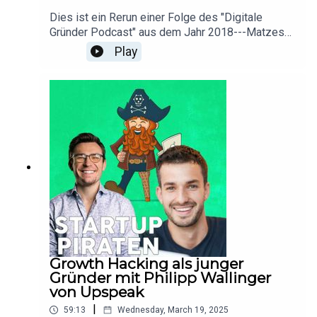
SchneeklothLinkedinTwitteralex@getcaya.com
Dies ist ein Rerun einer Folge des "Digitale
Gründer Podcast" aus dem Jahr 2018---Matzes
Startup Karriere dreht sich rund um das Thema
Play
Ernährung und Selbstoptimierung. Wie auch ihr in
diesem Feld weiter kommt, erfahrt ihr in dieser
Folge.Matze SchedelLinkedinEmailInstagram
Growth Hacking als junger
Gründer mit Philipp Wallinger
von Upspeak
|
59:13
Wednesday, March 19, 2025