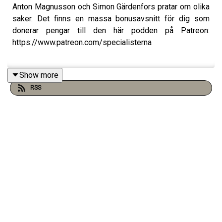
Anton Magnusson och Simon Gärdenfors pratar om olika
saker. Det finns en massa bonusavsnitt för dig som
donerar pengar till den här podden på Patreon:
https://www.patreon.com/specialisterna
Show more
Ny turné med Anton Magnusson och Simon Gärdenfors
RSS
2026: www.specialisterna.se
Nu kan du se filmen "Serietecknaren" av Simon
Gärdenfors hemma i soffan på SF Anytime!
www.gardenfors.com