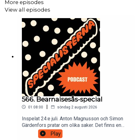
Bland skådespelarna finns bland andra Anton "Mr Cool"
More episodes
Magnusson och David Wiberg (från Varan-TV).
View all episodes
≫"Grövsta komedin någonsin" är väldigt rolig ... Det finns
någonting njutbart i att se duktiga komiker med helt fria
tyglar.≪
– Göteborgs-Posten
566. Bearnaisesås-special
|
01:08:00
söndag 2 augusti 2026
Inspelat 24:e juli. Anton Magnusson och Simon
Gärdenfors pratar om olika saker. Det finns en
massa bonusavsnitt för dig som donerar pengar
Play
till den här podden på Patreon: