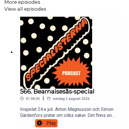
Bland skådespelarna finns bland andra Anton "Mr Cool"
More episodes
Magnusson och David Wiberg (från Varan-TV).
View all episodes
≫"Grövsta komedin någonsin" är väldigt rolig ... Det finns
någonting njutbart i att se duktiga komiker med helt fria
tyglar.≪
– Göteborgs-Posten
566. Bearnaisesås-special
|
01:08:00
söndag 2 augusti 2026
Inspelat 24:e juli. Anton Magnusson och Simon
Gärdenfors pratar om olika saker. Det finns en
massa bonusavsnitt för dig som donerar pengar
Play
till den här podden på Patreon: