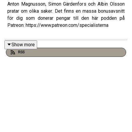
Anton Magnusson, Simon Gärdenfors och Albin Olsson
pratar om olika saker. Det finns en massa bonusavsnitt
för dig som donerar pengar till den här podden på
Patreon: https://www.patreon.com/specialisterna
Show more
Ny turné med Anton Magnusson och Simon Gärdenfors
RSS
2026: www.specialisterna.se
Nu kan du se filmen "Serietecknaren" av Simon
Gärdenfors hemma i soffan på SF Anytime!
www.gardenfors.com