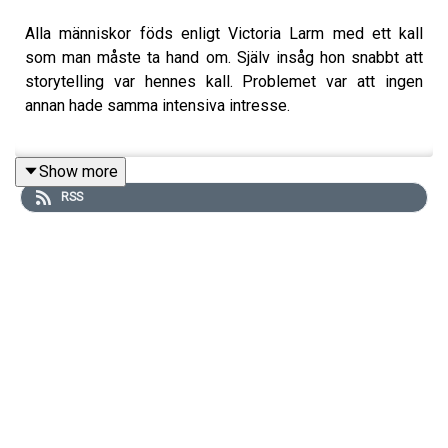
Alla människor föds enligt Victoria Larm med ett kall
som man måste ta hand om. Själv insåg hon snabbt att
storytelling var hennes kall. Problemet var att ingen
annan hade samma intensiva intresse.
Show more
Som ung levde därför Victoria ett mycket ensamt liv. Det
RSS
var inte så många som ville prata om Bach eller om tiden
före andra världskriget i två timmar. Hon upplevde också
mest samhörighet med döda människor och hade hon
levt på 60-talet hade hon garanterat varit gift med
förebilden Ingmar Bergman.
Numera är Victoria en erkänd författare. Men sättet hon
skapar sina historier på är lite annorlunda. Victoria har
synestesi, en hjärnvariation som hon beskriver som ett