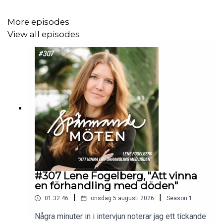
tredje öga och där hon spelar upp scenerna som i en film.
More episodes
View all episodes
Victoria lever inte heller ensam längre, sen flera år
tillbaka är hon gift med debattören och tidigare IT-
entreprenören Christer Sturmark. Något som hon kommer
tillbaka till flera gånger i samtalet.
Vi pratar också om att hon är konstig, att ensamhet
kommer med generna, varför hon tvingade föräldrarna att
köra till Lübeck, likheten mellan Jan Malmsjö och
Hannibal Lector, vilka frågor som är viktiga i livet och att
alla borde tvingas att se filmen Gökboet.
#307 Lene Fogelberg, "Att vinna
en förhandling med döden"
|
|
01:32:46
onsdag 5 augusti 2026
Season
1
Några minuter in i intervjun noterar jag ett tickande