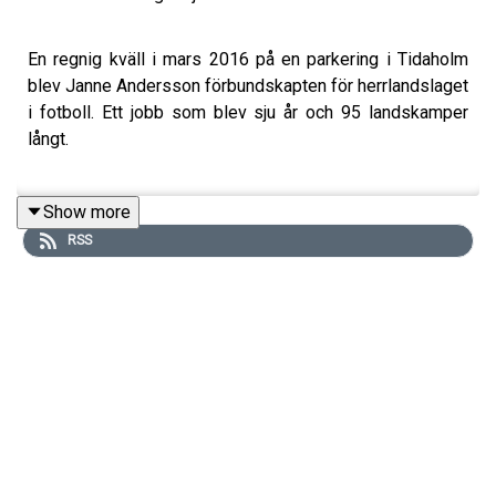
En regnig kväll i mars 2016 på en parkering i Tidaholm
blev Janne Andersson förbundskapten för herrlandslaget
i fotboll. Ett jobb som blev sju år och 95 landskamper
långt.
Show more
I det här samtalet pratar vi om vägen mot toppen via
RSS
halmstadsklubben Alets IK och de viktiga åren med
Bengan Johansson som gymnastiklärare. Just
kopplingen till handbollen är stark, många av hans
skolkamrater blev svenska mästare i Drott och kompisen
Ola Lindgren blev senare förbundskapten i handboll.
Men vi pratar naturligtvis mycket fotboll. Många har
kritiserat Janne för att spela tråkig fotboll, själv tycker