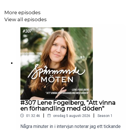
han att man ska spela blandfotboll som blir kul när man
vinner. Eller spelar 0-0 mot Spanien. Mittbackar är enligt
More episodes
hans åsikt i första hand försvarsspelare och det
View all episodes
produceras för få med kvalitet i Sverige.
Vi diskuterar också om den döda miljön på Lidingös
kyrkogård, plågan över Atlanten, att experterna på fotboll
bara är självutnämnda, om han borde slutat tidigare,
varför han sa till busschauffören att åka till Kiruna efter
SM-guldet med Norrköping och naturligtvis den tuffa
tiden under VM när Janne hade diagnosticerats med
prostatacancer och samtidigt skulle coacha landslaget.
#307 Lene Fogelberg, "Att vinna
en förhandling med döden"
|
|
01:32:46
onsdag 5 augusti 2026
Season
1
Moderator: Gunnar Oesterreich
Några minuter in i intervjun noterar jag ett tickande