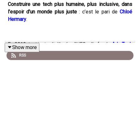
Construire une tech plus humaine, plus inclusive, dans
l’espoir d’un monde plus juste
: c’est le pari de
Chloé
Hermary
.
En 2019, tout juste diplômée d’HEC, elle fonde
Ada Tech
Show more
School
, une école de programmation ouverte à tous,
RSS
mais surtout à toutes.
Environnement sans compétition, encourageant la prise
de parole et valorisant les figures féminines du secteur :
Ada est avant tout une école
pensée pour les femmes
.
Mais pourquoi ce projet ?
Tout simplement parce qu’aussi novateur et dynamique
soit la tech, il n’y a pas de meuf dans ce secteur qui ne
cesse pourtant de dessiner notre futur.