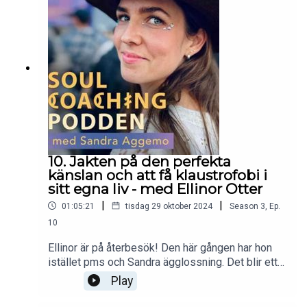
att möta dig och aktivera din inre coach ❤️‍🔥Tack
Juli för denna säsongs klippning och stöd Min
Instagram https://www.instagram.com/sandraag
gemo/Min mejl Hej@sandraaggemo.se Tack för
att du lyssnar på podden 🙌
10. Jakten på den perfekta
känslan och att få klaustrofobi i
sitt egna liv - med Ellinor Otter
|
|
01:05:21
tisdag 29 oktober 2024
Season
3
,
Ep.
10
Ellinor är på återbesök! Den här gången har hon
istället pms och Sandra ägglossning. Det blir ett
eldigt avsnitt om förväntningar, att känna sig
Play
överväldigad och bluffsyndrom. Och inte allra
minst om att passa in. Vad kan vi göra när vi