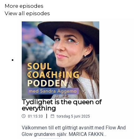
More episodes
View all episodes
--
All kärlek
Sandra Aggemo
Coach - Föreläsare - Doula
Välkommen till min Instagram
Eller varför inte kolla in hemsidan?
Tydlighet is the queen of
everything
|
01:15:33
torsdag 5 juni 2025
Välkommen till ett glittrigt avsnitt med Flow And
Glow grundaren själv: MARICA FAKKN