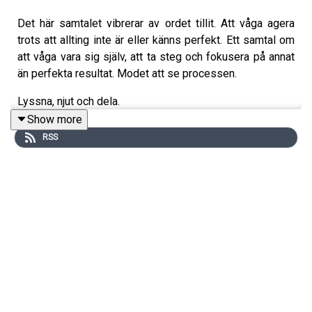
Det här samtalet vibrerar av ordet tillit. Att våga agera
trots att allting inte är eller känns perfekt. Ett samtal om
att våga vara sig själv, att ta steg och fokusera på annat
än perfekta resultat. Modet att se processen.
Lyssna, njut och dela.
Show more
RSS
Tack till Juli Adolphsson som klipper avsnittet
Pssst. den 29/11 drar jag igång den andra omgången av
Soul Coaching Skolan. Det här är utbildningen för dig som
är kallad till att lära dig Soul Coaching.
Skriv ett DM eller mejla
hej@sandraaggemo.se