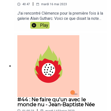
|
40:47
mardi 16 mai 2023
J'ai rencontré Clémence pour la première fois à la
galerie Alain Gutharc. Voici ce que disait la note
qui m'a poussé à me déplacer : « Atelier pour
Play
rencontrer l'œuvre de Jean-Baptiste Janisset en
état modifié de conscience. Grâce aux bols
chantants et à la méditation, je vous emmène en
voyage au cœur de l'œuvre pour découvrir ses
secrets. Celle-ci devient un outil, un espace de
connexion à soi et à l'au-delà. »
#44 : Ne faire qu'un avec le
monde nu - Jean-Baptiste Née
|
01:00:23
mardi 14 février 2023