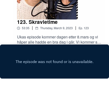
123. Skravletime
|
|
53:35
Thursday, March 9, 2023
Ep.
123
Ukas episode kommer dagen etter 8.mars og vi
håper alle hadde en bra dag i går. Vi kommer så
vidt innom temaet, men ikke like mye som
Play
tidligere år. Denne uka blir det mest grønn glede
og litt sømnerding på en sidesøm i skjørt. God
lytt!
Copyright
Tanja Andreeva & Mari Melilot