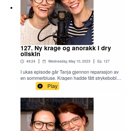
127. Ny krage og anorakk i dry
oilskin
|
|
49:24
Wednesday, May 10, 2023
Ep.
127
I ukas episode går Tanja gjennon reparasjon av
en sommerbluse. Kragen hadde fått strykebobler
av limstoffet på innsiden, og Tanja valgte å
Play
sprette av hele kragen og lage nytt design på
hele blusen. Mari er ferdig med anorakken i dry
oilskin, og deler erfaringene med å sy i dette nye
materialet. Til slutt blir det en sjokkerende
oppdatering i kattenytt. God lytt!