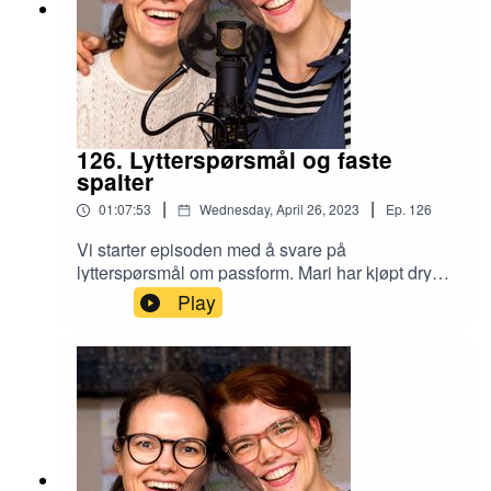
126. Lytterspørsmål og faste
spalter
|
|
01:07:53
Wednesday, April 26, 2023
Ep.
126
Vi starter episoden med å svare på
lytterspørsmål om passform. Mari har kjøpt dry
oilskin-stoff og skal sy seg en sommer-regn-
Play
anorakk-med-hette-uten-fôr. Foreløpig er
mønsterdelene klippet ut og hun deler
erfaringene sine så langt. Grønn glede denne
gangen er den nye stoffbutikken Kupp i Oslo. Her
selges overskuddstoff fra møbelindustrien. Vi
runder av episoden med ukas feil (knapphull!) og
litt kattenytt. God lytt!