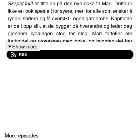
Skapet fullt
er tittelen på den nye boka til Mari. Dette er
ikke en bok spesielt for syere, men for alle som ønsker å
rydde, sortere og få oversikt i egen garderobe. Kapitlene
er delt opp slik at de bygger på hverandre og leder deg
gjennom ryddingen steg for steg. Mari forteller om
innholdet og prosessen med boka, og hvordan det har
Show more
vært å skulle utgi den selv. God lytt!
RSS
Takk til Synnøve Ovrid for musikk og Animaskin for
klipp.
More episodes