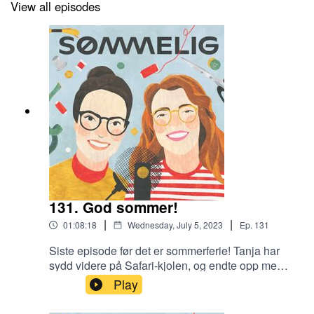
View all episodes
131. God sommer!
|
|
01:08:18
Wednesday, July 5, 2023
Ep.
131
Siste episode før det er sommerferie! Tanja har
sydd videre på Safari-kjolen, og endte opp med
ukas feil. Mari tenker mye på sekk for tiden. Ikke
Play
koffert, men sekk. Hun har sydd en ny utgave av
Biggi for å teste ut flere ideer med lommer. Vi