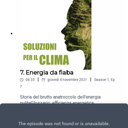
7. Energia da fiaba
|
|
06:33
giovedì 4 novembre 2021
Season
1
,
Ep.
7
Storia del brutto anatroccolo dell'energia
pulitaGlossario: efficienza energetica,
riqualificazione (retrofit), edifici a energia quasi
Play
zero