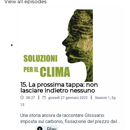
View all episodes
15. La prossima tappa: non
lasciare indietro nessuno
|
|
08:27
giovedì 27 gennaio 2022
Season
1
,
Ep.
15
Una storia ancora da raccontare Glossario:
imposta sul carbonio, fissazione del prezzo del
carbonio, transizione giusta
Play