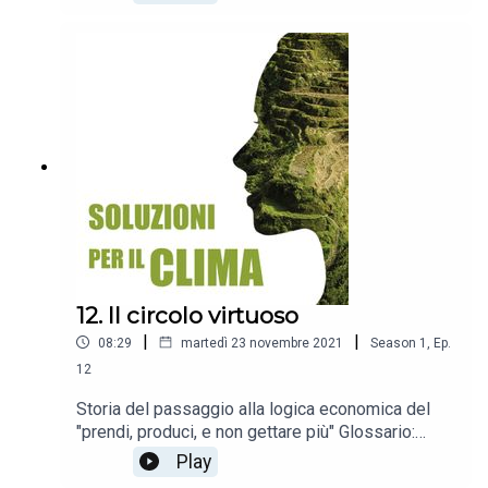
obbligazioni per lo sviluppo sostenibile (SAB)
12. Il circolo virtuoso
|
|
08:29
martedì 23 novembre 2021
Season
1
,
Ep.
12
Storia del passaggio alla logica economica del
"prendi, produci, e non gettare più" Glossario:
economia circolare, economia lineare,
Play
progettazione ecocompatibile, approccio cradle-