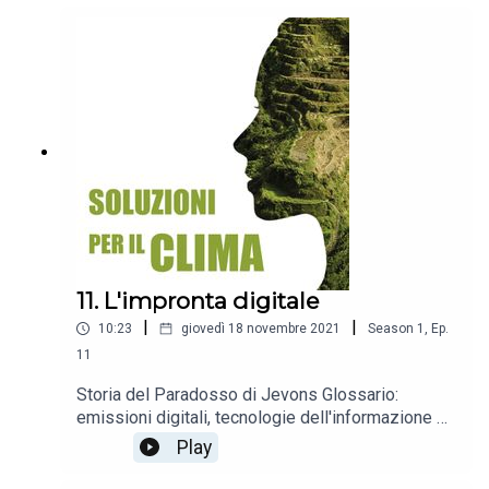
to-cradle (dalla culla alla culla), economia della
condivisione
11. L'impronta digitale
|
|
10:23
giovedì 18 novembre 2021
Season
1
,
Ep.
11
Storia del Paradosso di Jevons Glossario:
emissioni digitali, tecnologie dell'informazione e
della comunicazione (TIC), decarbonizzazione,
Play
Paradosso di Jevons