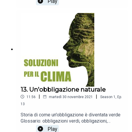
Play
finanziamento nel settore energetico della BEI
13. Un'obbligazione naturale
|
|
11:56
martedì 30 novembre 2021
Season
1
,
Ep.
13
Storia di come un'obbligazione è diventata verde
Glossario: obbligazioni verdi, obbligazioni,
obbligazioni climaticamente responsabili (CAB),
Play