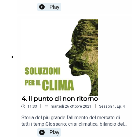
climatici, mitigazione dei cambiamenti climatici,
Play
infrastrutture verdi, infrastrutture verdi e blu,
soluzioni naturali, Strumento di finanziamento del
capitale naturale
4. Il punto di non ritorno
|
|
11:33
martedì 26 ottobre 2021
Season
1
,
Ep.
4
Storia del più grande fallimento del mercato di
tutti i tempiGlossario: crisi climatica, bilancio del
carbonio, azione per il clima, finanza per il clima,
Play
mitigazione dei cambiamenti climatici,