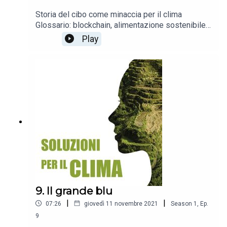
Storia del cibo come minaccia per il clima
Glossario: blockchain, alimentazione sostenibile,
cambiamenti climatici e agricoltura, rifiuti
Play
alimentari
9. Il grande blu
|
|
07:26
giovedì 11 novembre 2021
Season
1
,
Ep.
9