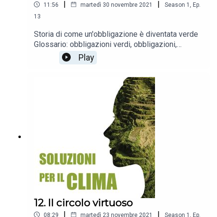
|
|
11:56
martedì 30 novembre 2021
Season
1
,
Ep.
13
Storia di come un'obbligazione è diventata verde
Glossario: obbligazioni verdi, obbligazioni,
obbligazioni climaticamente responsabili (CAB),
Play
obbligazioni per lo sviluppo sostenibile (SAB)
12. Il circolo virtuoso
|
|
08:29
martedì 23 novembre 2021
Season
1
,
Ep.