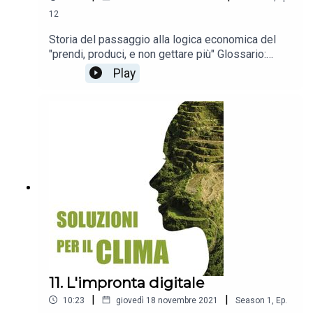
12
Storia del passaggio alla logica economica del
"prendi, produci, e non gettare più" Glossario:
economia circolare, economia lineare,
Play
progettazione ecocompatibile, approccio cradle-
to-cradle (dalla culla alla culla), economia della
condivisione
11. L'impronta digitale
|
|
10:23
giovedì 18 novembre 2021
Season
1
,
Ep.