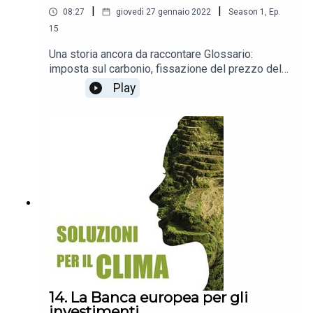
|
|
08:27
giovedì 27 gennaio 2022
Season
1
,
Ep.
15
Una storia ancora da raccontare Glossario:
imposta sul carbonio, fissazione del prezzo del
carbonio, transizione giusta
Play
14. La Banca europea per gli
investimenti