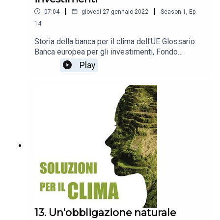
|
|
07:04
giovedì 27 gennaio 2022
Season
1
,
Ep.
14
Storia della banca per il clima dell'UE Glossario:
Banca europea per gli investimenti, Fondo
europeo per gli investimenti, Politica di
Play
finanziamento nel settore energetico della BEI
13. Un'obbligazione naturale