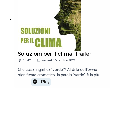
Soluzioni per il clima: Trailer
|
00:42
venerdì 15 ottobre 2021
Che cosa significa "verde"? Al di là dell'ovvio
significato cromatico, la parola "verde" è la più
importante del mondo, vista la sua centralità
Play
nell'ambito della corsa ai finanziamenti a favore
dell'azione per il clima. Prima di impegnarsi nella
ricerca di un finanziamento bisogna innanzitutto
capire quali siano gli investimenti in grado di
apportare reali benefici per l'ambiente e quali gli
interventi che possono davvero rallentare i