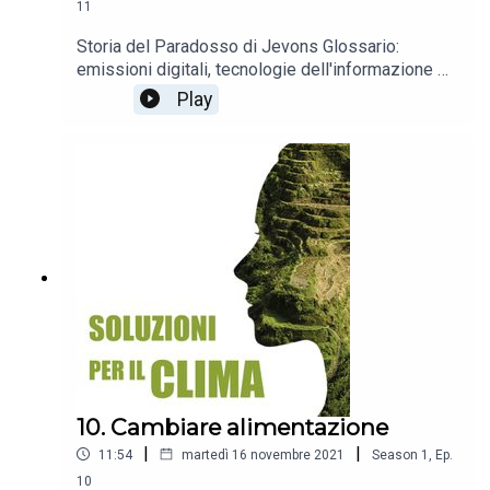
11
Storia del Paradosso di Jevons Glossario:
emissioni digitali, tecnologie dell'informazione e
della comunicazione (TIC), decarbonizzazione,
Play
Paradosso di Jevons
10. Cambiare alimentazione
|
|
11:54
martedì 16 novembre 2021
Season
1
,
Ep.
10