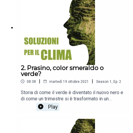
climatica, compensazione delle emissioni di
carbonio, cambiamenti climatici, scambio di quote
di emissione, fissazione del prezzo del carbonio
2. Prasino, color smeraldo o
verde?
|
|
08:38
martedì 19 ottobre 2021
Season
1
,
Ep.
2
Storia di come il verde è diventato il nuovo nero e
di come un trimestre si è trasformato in un
secoloGlossario: sostenibilità, finanza verde,
Play
finanza sostenibile, Obiettivi di sviluppo
sostenibile, ecologismo di facciata
(greenwashing)