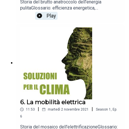
Storia del brutto anatroccolo dell'energia
pulitaGlossario: efficienza energetica,
riqualificazione (retrofit), edifici a energia quasi
Play
zero
6. La mobilità elettrica
|
|
11:53
martedì 2 novembre 2021
Season
1
,
Ep.
6
Storia del mosaico dell'elettrificazioneGlossario: