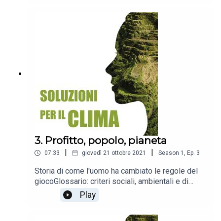
adattamento ai cambiamenti climatici, finanza per
l'ambiente, capitale naturale, energie rinnovabili,
finanziamento combinato
3. Profitto, popolo, pianeta
|
|
07:33
giovedì 21 ottobre 2021
Season
1
,
Ep.
3
Storia di come l'uomo ha cambiato le regole del
giocoGlossario: criteri sociali, ambientali e di
governance (ESG), finanza sostenibile, Principi di
Play
Sullivan, investimenti socialmente responsabili,
triplice approccio, investimenti d'impatto