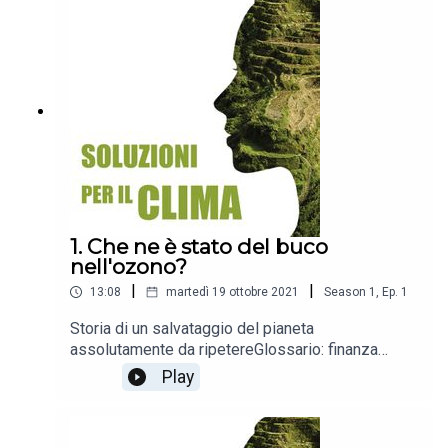
1. Che ne è stato del buco
nell'ozono?
|
|
13:08
martedì 19 ottobre 2021
Season
1
,
Ep.
1
Storia di un salvataggio del pianeta
assolutamente da ripetereGlossario: finanza
verde, Protocollo di Montreal, riduzione dello
Play
strato di ozono, effetto serra, gas serra,
Protocollo di Kyoto, conferenza delle parti (COP),
Accordo di Parigi, Green Deal europeo, neutralità