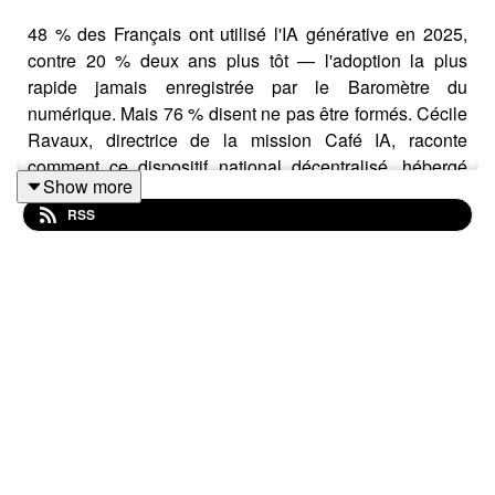
48 % des Français ont utilisé l'IA générative en 2025,
contre 20 % deux ans plus tôt — l'adoption la plus
rapide jamais enregistrée par le Baromètre du
numérique. Mais 76 % disent ne pas être formés. Cécile
Ravaux, directrice de la mission Café IA, raconte
comment ce dispositif national décentralisé, hébergé
Show more
par la Direction générale des entreprises, réunit déjà
RSS
plus de 150 000 citoyens autour d'un objectif simple :
comprendre, expérimenter et décider de ses usages
numériques en connaissance de cause.
💡 DANS CET ÉPISODE, VOUS APPRENDREZ :
→ Pourquoi l'adoption fulgurante de l'IA générative en