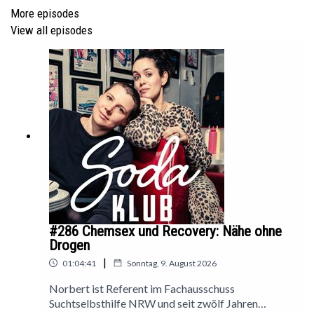
Allgemeiner Kontakt:
More episodes
Info@recoverydeutschland.org
View all episodes
Spendenkampagne:
https://www.betterplace.org/de/projects/170427-
recovery-walk-2026
Mia Gatow
Mias Buch: »
Rausch und Klarheit
«
Mias Newsletter:
Romanzen und Finanzen
#286 Chemsex und Recovery: Nähe ohne
Drogen
|
01:04:41
Sonntag, 9. August 2026
Norbert ist Referent im Fachausschuss
Mika Döring
Suchtselbsthilfe NRW und seit zwölf Jahren