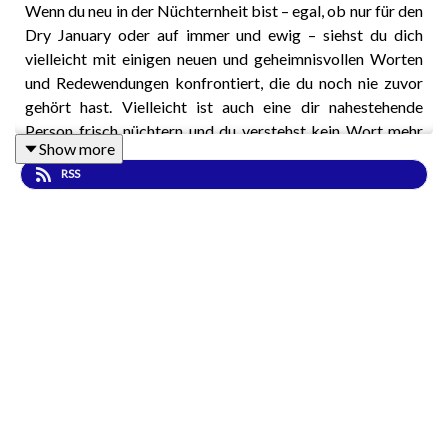
Wenn du neu in der Nüchternheit bist – egal, ob nur für den
Dry January oder auf immer und ewig – siehst du dich
vielleicht mit einigen neuen und geheimnisvollen Worten
und Redewendungen konfrontiert, die du noch nie zuvor
gehört hast. Vielleicht ist auch eine dir nahestehende
Person frisch nüchtern und du verstehst kein Wort mehr
Show more
von dem, was sie dir über Meetings, Pink Clouds oder
RSS
ihren High Bottom erzählt. Verzweifle nicht! Wir erklären
dir alle Begriffe, die du in der Nüchternheit kennen musst,
um mitreden zu können.
Weil es sehr viele Worte gibt, gibt es den zweiten Teil
dann nächste Woche. Bei Steady kannst du schon heute
das ganze Glossar lesen. —>
steadyhq.com/de/sodaklub/posts
RECOVERY WALK am 12. September in Düsseldorf
Kontakt für Helfer:innen (keine Vorkenntnisse
notwendig): daniela@recoverydeutschland.org