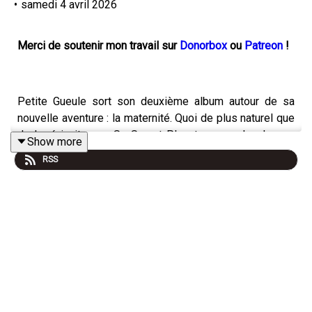
•
samedi 4 avril 2026
Merci de soutenir mon travail sur
Donorbox
ou
Patreon
!
Petite Gueule sort son deuxième album autour de sa
nouvelle aventure : la maternité. Quoi de plus naturel que
de la ré-inviter sur So Sweet Planet pour parler de ses
Show more
nouvelles chansons qui célèbrent la vie et
RSS
l’émerveillement qu’elle peut procurer, avec tout le talent
qu’on lui connait.
Écouter / Acheter l’album
L'étreinte
de Petite Gueule
(2026)