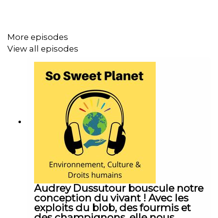
La première interview de Petite Gueule sur So Sweet
Planet
(2021) + premiers clips
More episodes
View all episodes
So Sweet Planet sur :
Instagram
Facebook
Bluesky
Soutenir mon travail sur :
Audrey Dussutour bouscule notre
conception du vivant ! Avec les
exploits du blob, des fourmis et
Donorbox
des champignons, elle nous