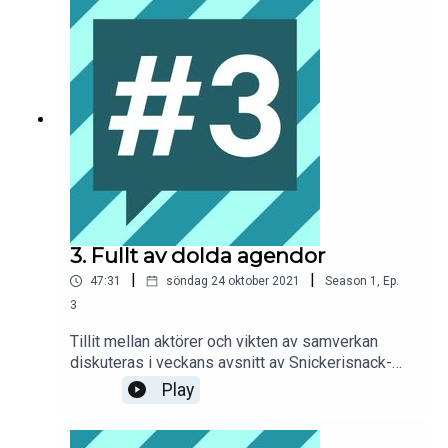
Elaine Eksvärd tipsar som vanligt
3. Fullt av dolda agendor
|
|
47:31
söndag 24 oktober 2021
Season
1
,
Ep.
3
Tillit mellan aktörer och vikten av samverkan
diskuteras i veckans avsnitt av Snickerisnack-
podden. Pierre Fällström från Urkraft resonerar
Play
med Magnus Andersson, vd på byggherren Aros
bostad. Retorikexperten Elaine Eksvärd är som
vanligt med och tipsar.