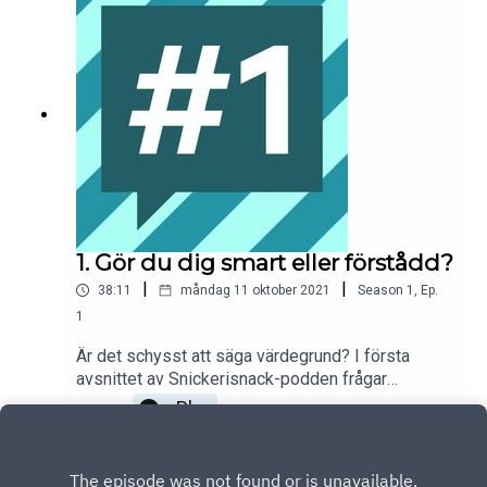
1. Gör du dig smart eller förstådd?
|
|
38:11
måndag 11 oktober 2021
Season
1
,
Ep.
1
Är det schysst att säga värdegrund? I första
avsnittet av Snickerisnack-podden frågar
vi Byggföretagens vd och Boverkets
Play
generaldirektör hur de når varandra i vardagen. Till
hjälp har vi retorikexperten Elaine Eksvärd som
bland annat tipsar om hur vi slutar göra oss