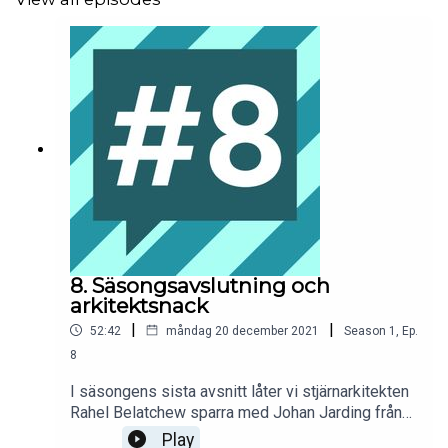
8. Säsongsavslutning och
arkitektsnack
|
|
52:42
måndag 20 december 2021
Season
1
,
Ep.
8
I säsongens sista avsnitt låter vi stjärnarkitekten
Rahel Belatchew sparra med Johan Jarding från
Stockholms Kooperativa Bostadsförening. Det
Play