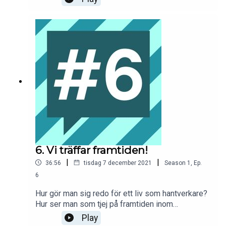
Edlund, vd på TL Bygg, och Hans Terland från
Midroc Electro. Som vanligt är Elaine Eksvärd
med och gör oss alla klokare.
6. Vi träffar framtiden!
|
|
36:56
tisdag 7 december 2021
Season
1
,
Ep.
6
Hur gör man sig redo för ett liv som hantverkare?
Hur ser man som tjej på framtiden inom
byggbranschen? Och får man verkligen kolla
Play
TikTok på praktiken? I säsongen sjätte avsnitt får