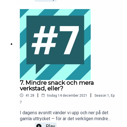
blir ett rekordlångt avsnitt fullt av spännande
diskussioner där vi inte alltid kommer överens,
men det är väl ok? Och så får vi träffa Elaine
Eksvärd igen, så himla kul.
7. Mindre snack och mera
verkstad, eller?
|
|
41:28
tisdag 14 december 2021
Season
1
,
Ep.
7
I dagens avsnitt vänder vi upp och ner på det
gamla uttrycket — för är det verkligen mindre
snack som behövs? Nej, inte om du frågar Johan
Play