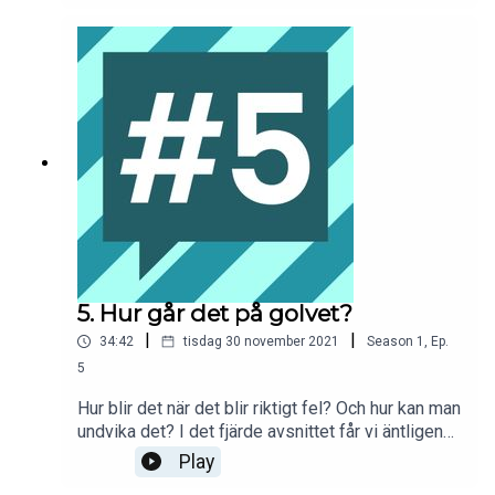
vi höra vad eleverna Ida och Edvin från
Bergstrands Gymnasium har att säga. Och så är
deras lärare Linda Nygren med och sprider
visdom. Det gör även den ständiga gästen Elaine
Eksvärd.
5. Hur går det på golvet?
|
|
34:42
tisdag 30 november 2021
Season
1
,
Ep.
5
Hur blir det när det blir riktigt fel? Och hur kan man
undvika det? I det fjärde avsnittet får vi äntligen
träffa människorna som får saker att hända. Här
Play
får mattläggaren Anna Andersson och