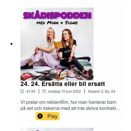
för hösten och får man ta semester när man
frilansar? Vi delar som vanligt med oss av
erfarenheter, strategier och tips. Dessutom har vi
för första gången någonsin ett samarbete med
två magiska fotografer - lyssna för fantastiska
erbjudanden!
24. 24. Ersätta eller bli ersatt
|
|
41:55
onsdag 15 juni 2022
Season
2
,
Ep.
24
Vi pratar om reklamfilm, hur man hanterar barn
på set och riskerna med att inte skriva kontrakt
förrän i sista sekund. Det blir ett blandat avsnitt
Play
med mycket smått och gott! Mina berättar om att
ersätta en redan castad skådespelerska och