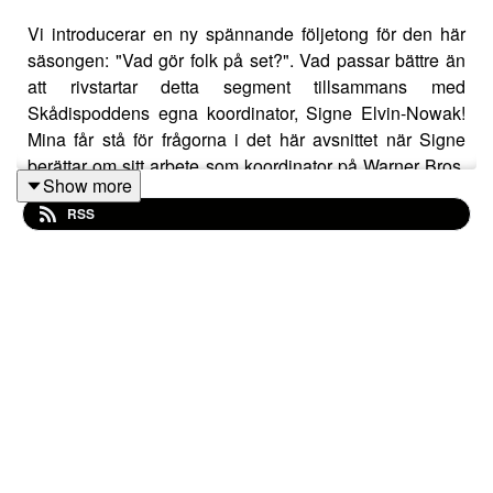
Vi introducerar en ny spännande följetong för den här
säsongen: "Vad gör folk på set?". Vad passar bättre än
att rivstartar detta segment tillsammans med
Skådispoddens egna koordinator, Signe Elvin-Nowak!
Mina får stå för frågorna i det här avsnittet när Signe
berättar om sitt arbete som koordinator på Warner Bros,
Show more
Vad gör egentligen en koordinator, vad är skillnaden
RSS
mellan olika produktioner och hur hanterar man att
behöva vara ansvarig om något går fel?