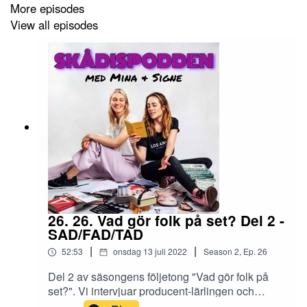
More episodes
View all episodes
26. 26. Vad gör folk på set? Del 2 -
SAD/FAD/TAD
|
|
52:53
onsdag 13 juli 2022
Season
2
,
Ep.
26
Del 2 av säsongens följetong "Vad gör folk på
set?". Vi intervjuar producent-lärlingen och
skådespelerskan Isabel Linander! Vi reder ut