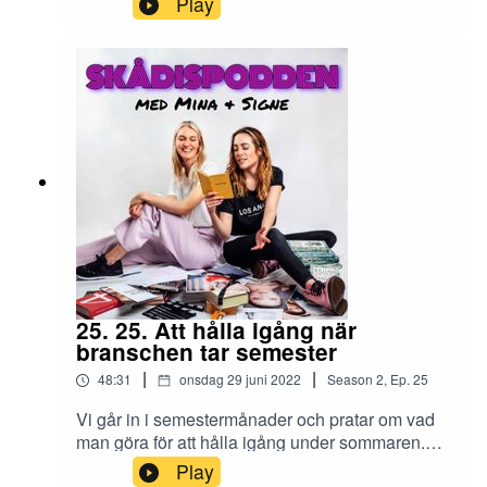
Play
begreppen SAD, FAD och TAD och Isabel
berättar om sina egna erfarenheter i dessa
yrkesroller. Vad är skillnaden på SAD och
statistansvarig, vad gör egentligen en FAD och
varför är det inte alla produktioner som har en
TAD? Det blir smått förvirrande, hysteriskt roligt
och som vanligt fullproppat med insider
information! Därtill berättar Isabel om hur hon tog
mod till sig att tillslut faktiskt lägga
skådespelarkarriären på hyllan.
25. 25. Att hålla igång när
branschen tar semester
|
|
48:31
onsdag 29 juni 2022
Season
2
,
Ep.
25
Vi går in i semestermånader och pratar om vad
man göra för att hålla igång under sommaren.
Vilka kurser finns det, hur kan man förbereda sig
Play