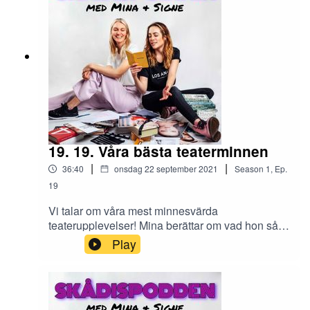
rullar över bilar i actionfilm?
19. 19. Våra bästa teaterminnen
|
|
36:40
onsdag 22 september 2021
Season
1
,
Ep.
19
Vi talar om våra mest minnesvärda
teaterupplevelser! Mina berättar om vad hon såg
den allra första gången hon gick på teater och
Play
avslöjar också (till Signes chock och förfäran) att
hon inte tycker om musikaler! Signe minns
plötsligt en föreställning hon trodde var bortglömt
och delar också med sig av vad hon kallar för