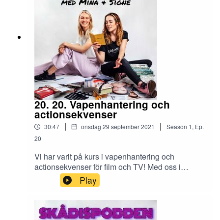
precis så som livet kan vara när man är
skådespelare.
20. 20. Vapenhantering och
actionsekvenser
|
|
30:47
onsdag 29 september 2021
Season
1
,
Ep.
20
Vi har varit på kurs i vapenhantering och
actionsekvenser för film och TV! Med oss i
studion finns kursens instruktör Robert
Play
Bengtsson, som berättar om sin egen bakgrund
som skådespelare och musikalartist. Hur utbildar
man sig till vapeninstruktör, vad behöver man
kunna som skådis och är det realistiskt att man